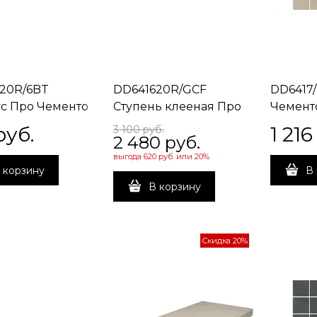
20R/6BT
DD641620R/GCF
DD6417
с Про Чементо
Ступень клееная Про
Чемент
 матовый
Чементо серый
бежевы
руб.
1 216
3 100
 руб.
2 480
 руб.
0,9
матовый 33x60x0,9
30x30x0
выгода
620 руб.
или
20%
 корзину
В 
В корзину
Скидка 20%