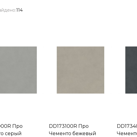
айдено:
114
000R Про
DD173100R Про
DD1734
о серый
Чементо бежевый
Чемент