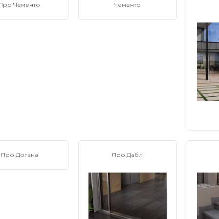
Про Чементо
Чементо
Про Догана
Про Дабл