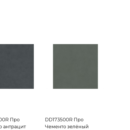
00R Про
DD173500R Про
о антрацит
Чементо зелёный