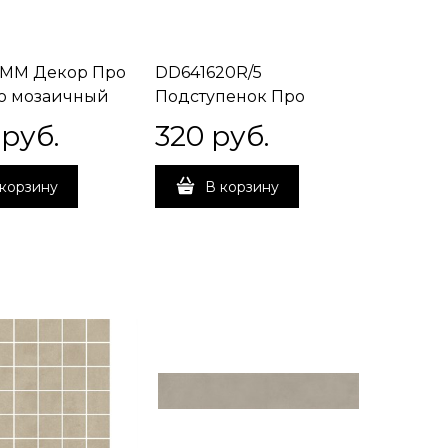
/MM Декор Про
DD641620R/5
о мозаичный
Подступенок Про
матовый
Чементо серый
 руб.
320
 руб.
,9
матовый 60x10,7x0,9
корзину
В корзину