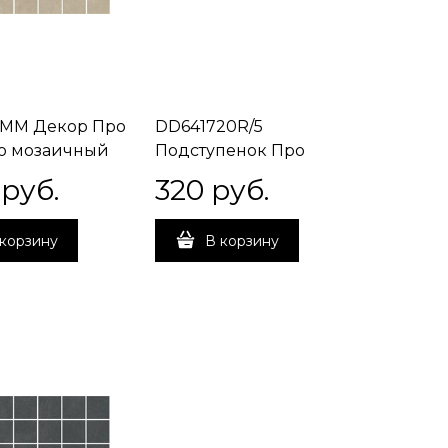
/MM Декор Про
DD641720R/5
о мозаичный
Подступенок Про
й матовый
Чементо бежевый
 руб.
320
 руб.
,9
матовый 60x10,7x0,9
корзину
В корзину