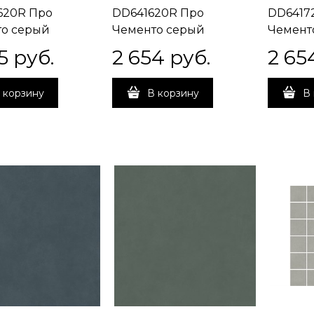
620R Про
DD641620R Про
DD6417
о серый
Чементо серый
Чемент
й обрезной
матовый обрезной
матовы
5
 руб.
2 654
 руб.
2 65
5x0,9
60x60x0,9
60x60x0
 корзину
В корзину
В 