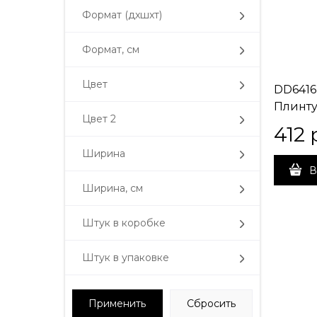
Формат (дxшxт)
Формат, см
Цвет
DD6416
Плинту
Цвет 2
серый
412
 
60x9,5x
Ширина
В
Ширина, см
Штук в коробке
Штук в упаковке