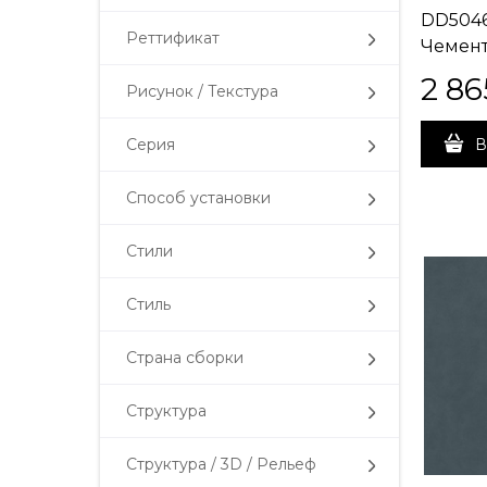
DD504
Реттификат
Чемент
матовы
2 86
Рисунок / Текстура
60x119,
Серия
В
Способ установки
Стили
Стиль
Страна сборки
Структура
Структура / 3D / Рельеф