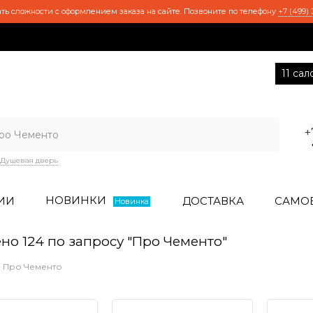
ть сложности с оформлением заказа на сайте. Позвоните по телефону
+7 (499) 
11 са
+
Душевая дверь
НОВИНКИ
ИИ
ДОСТАВКА
САМО
Новинка
но 124 по запросу "Про Чементо"
Про Чементо