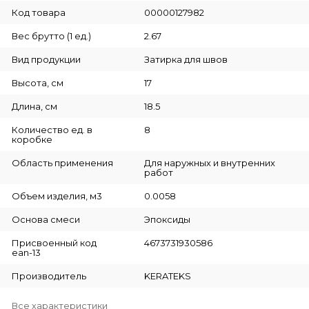
Код товара
00000127982
Вес брутто (1 ед.)
2.67
Вид продукции
Затирка для швов
Высота, см
17
Длина, см
18.5
Количество ед. в
8
коробке
Область применения
Для наружных и внутренних
работ
Объем изделия, м3
0.0058
Основа смеси
Эпоксиды
Присвоенный код
4673731930586
ean-13
Производитель
KERATEKS
Все характеристики