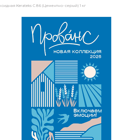
сидная Kerateks C.86 (Цементно-серый) 1 кг