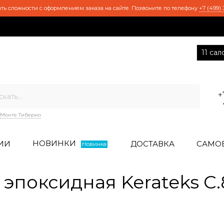
ть сложности с оформлением заказа на сайте. Позвоните по телефону
+7 (499) 
11 са
+
Монте Тиберио
НОВИНКИ
ИИ
ДОСТАВКА
САМО
Новинка
эпоксидная Kerateks C.