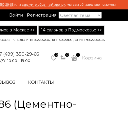
350-29-66
или
закажите обратный звонок
, мы вам обязательно поможем!
Войти
Регистрация
лонов в Москве >>
14 салонов в Подмосковье >>
ООО «ГРЕНЕЛЬ» ИНН 5022057602, КПП 502201001, ОГРН 1195022000645
7 (499) 350-29-66
0
0
Корзина
7/7
10:00 – 19:00
ВЫВОЗ
КОНТАКТЫ
86 (Цементно-