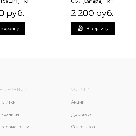
нтрацит) 1 кг
C.57 (Сахара) 1 кг
0
 руб.
2 200
 руб.
 корзину
В корзину
Н-СЕРВИСЫ
УСЛУГИ
плитки
Акции
 мозаики
Доставка
керамогранита
Самовывоз