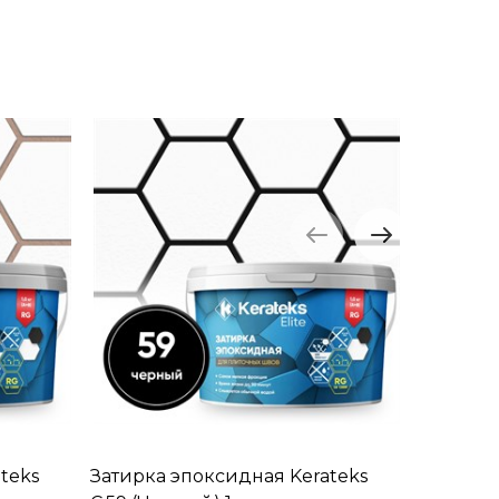
teks
Затирка эпоксидная Kerateks
Затирка