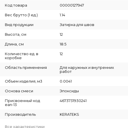
Код товара
00000127947
Вес брутто (1 ед.)
1.14
Вид продукции
Затирка для швов
Высота, см
12
Длина, см
18.5
Количество ед. в
12
коробке
Область применения
Для наружных и внутренних
работ
Объем изделия, м3
0.0041
Основа смеси
Эпоксиды
Присвоенный код
4673731930241
ean-13
Производитель
KERATEKS
Все характеристики