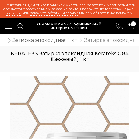
По независящим от нас причинам у части пользователей могут возникать
сложности с оформлением заказа на сайте. Позвоните по телефону
+7 (499)
350-29-66
или
закажите обратный звонок
, мы вам обязательно поможем!
KERAMA MARAZZI официальный
0
интернет-магазин
ks
Затирка эпоксидная 1 кг
Затирка эпоксидная 
KERATEKS Затирка эпоксидная Kerateks C.84
(Бежевый) 1 кг