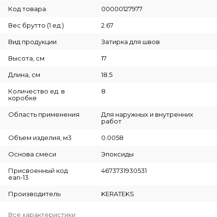
Код товара
00000127977
Вес брутто (1 ед.)
2.67
Вид продукции
Затирка для швов
Высота, см
17
Длина, см
18.5
Количество ед. в
8
коробке
Область применения
Для наружных и внутренних
работ
Объем изделия, м3
0.0058
Основа смеси
Эпоксиды
Присвоенный код
4673731930531
ean-13
Производитель
KERATEKS
Все характеристики