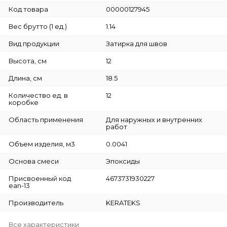
Код товара
00000127945
Вес брутто (1 ед.)
1.14
Вид продукции
Затирка для швов
Высота, см
12
Длина, см
18.5
Количество ед. в
12
коробке
Область применения
Для наружных и внутренних
работ
Объем изделия, м3
0.0041
Основа смеси
Эпоксиды
Присвоенный код
4673731930227
ean-13
Производитель
KERATEKS
Все характеристики