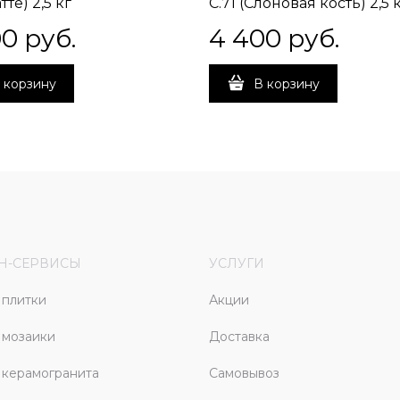
тте) 2,5 кг
C.71 (Слоновая кость) 2,5 
00
 руб.
4 400
 руб.
 корзину
В корзину
Н-СЕРВИСЫ
УСЛУГИ
плитки
Акции
 мозаики
Доставка
керамогранита
Самовывоз