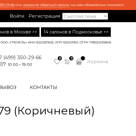
350-29-66
или
закажите обратный звонок
, мы вам обязательно поможем!
Войти
Регистрация
лонов в Москве >>
14 салонов в Подмосковье >>
ООО «ГРЕНЕЛЬ» ИНН 5022057602, КПП 502201001, ОГРН 1195022000645
7 (499) 350-29-66
0
0
Корзина
7/7
10:00 – 19:00
ВЫВОЗ
КОНТАКТЫ
.79 (Коричневый)