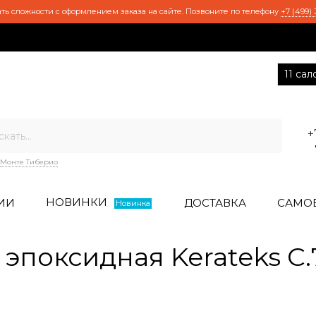
ть сложности с оформлением заказа на сайте. Позвоните по телефону
+7 (499) 
11 са
+
Монте Тиберио
НОВИНКИ
ИИ
ДОСТАВКА
САМО
Новинка
эпоксидная Kerateks C