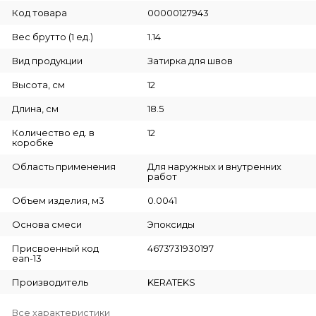
Код товара
00000127943
Вес брутто (1 ед.)
1.14
Вид продукции
Затирка для швов
Высота, см
12
Длина, см
18.5
Количество ед. в
12
коробке
Область применения
Для наружных и внутренних
работ
Объем изделия, м3
0.0041
Основа смеси
Эпоксиды
Присвоенный код
4673731930197
ean-13
Производитель
KERATEKS
Все характеристики