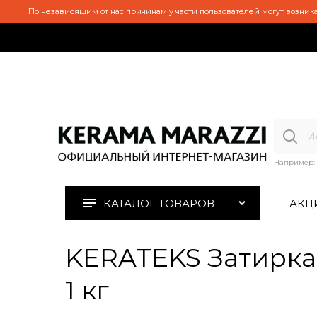
По независящим от нас причинам у части пользователей могут возника
Например:
КАТАЛОГ ТОВАРОВ
АКЦ
KERATEKS Затирка 
1 кг