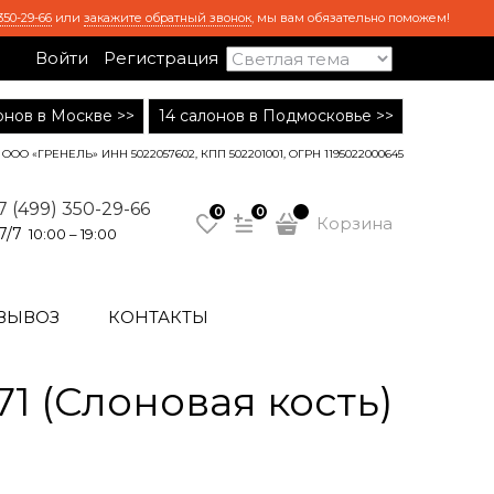
350-29-66
или
закажите обратный звонок
, мы вам обязательно поможем!
Войти
Регистрация
лонов в Москве >>
14 салонов в Подмосковье >>
ООО «ГРЕНЕЛЬ» ИНН 5022057602, КПП 502201001, ОГРН 1195022000645
7 (499) 350-29-66
0
0
Корзина
7/7
10:00 – 19:00
ВЫВОЗ
КОНТАКТЫ
1 (Слоновая кость)