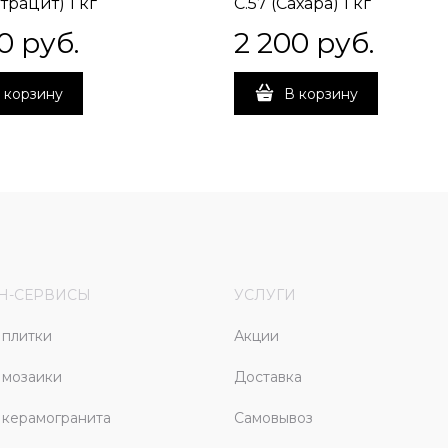
нтрацит) 1 кг
C.57 (Сахара) 1 кг
0
 руб.
2 200
 руб.
 корзину
В корзину
Н-СЕРВИСЫ
УСЛУГИ
плитки
Акции
 мозаики
Доставка
керамогранита
Самовывоз