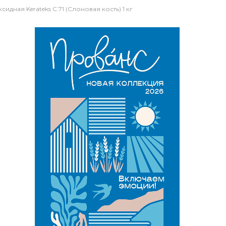
сидная Kerateks C.71 (Слоновая кость) 1 кг