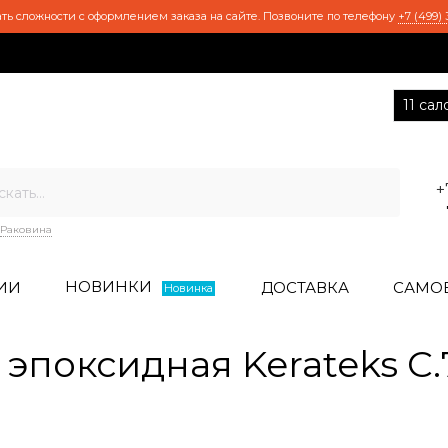
ть сложности с оформлением заказа на сайте. Позвоните по телефону
+7 (499) 
11 са
+
Раковина
НОВИНКИ
ИИ
ДОСТАВКА
САМО
Новинка
эпоксидная Kerateks C.7