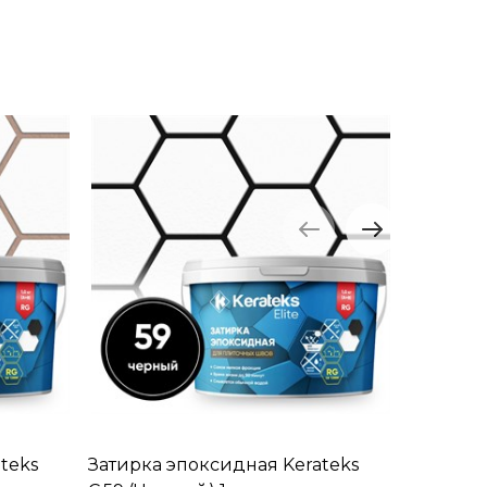
teks
Затирка эпоксидная Kerateks
Затирка