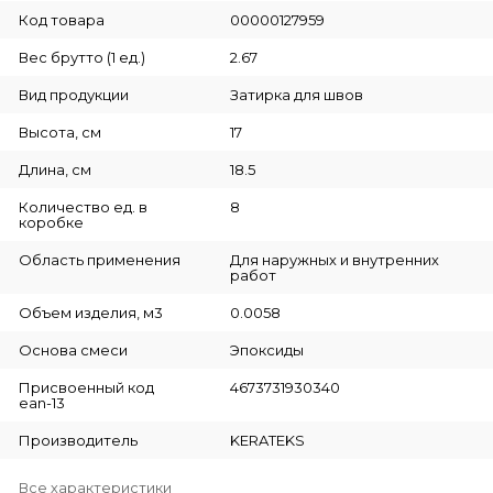
Код товара
00000127959
Вес брутто (1 ед.)
2.67
Вид продукции
Затирка для швов
Высота, см
17
Длина, см
18.5
Количество ед. в
8
коробке
Область применения
Для наружных и внутренних
работ
Объем изделия, м3
0.0058
Основа смеси
Эпоксиды
Присвоенный код
4673731930340
ean-13
Производитель
KERATEKS
Все характеристики