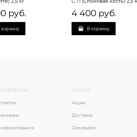
тте) 2,5 кг
C.71 (Слоновая кость) 2,5 
00
 руб.
4 400
 руб.
 корзину
В корзину
Н-СЕРВИСЫ
УСЛУГИ
плитки
Акции
 мозаики
Доставка
керамогранита
Самовывоз