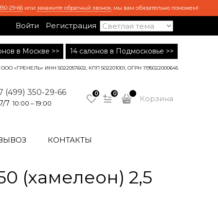
350-29-66
или
закажите обратный звонок
, мы вам обязательно поможем!
Войти
Регистрация
лонов в Москве >>
14 салонов в Подмосковье >>
ООО «ГРЕНЕЛЬ» ИНН 5022057602, КПП 502201001, ОГРН 1195022000645
7 (499) 350-29-66
0
0
Корзина
7/7
10:00 – 19:00
ВЫВОЗ
КОНТАКТЫ
0 (хамелеон) 2,5