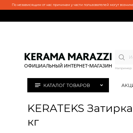
По независящим от нас причинам у части пользователей могут возника
Например:
КАТАЛОГ ТОВАРОВ
АКЦ
KERATEKS Затирка 
кг