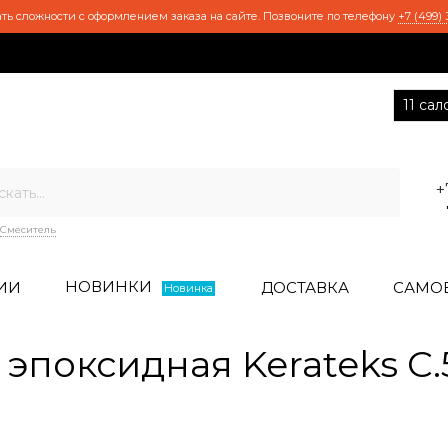
ть сложности с оформлением заказа на сайте. Позвоните по телефону
+7 (499) 
11 са
+
Смеситель
НОВИНКИ
ИИ
ДОСТАВКА
САМО
Новинка
эпоксидная Kerateks C.5