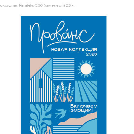
оксидная Kerateks C.50 (хамелеон) 2,5 кг