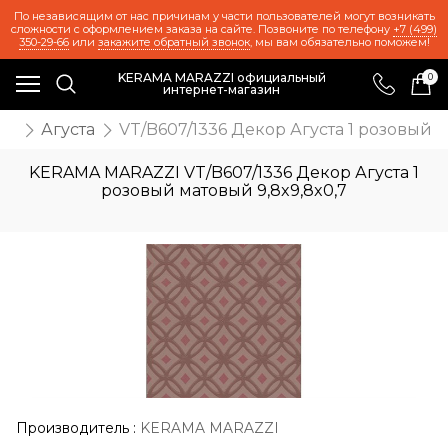
По независящим от нас причинам у части пользователей могут возникать
сложности с оформлением заказа на сайте. Позвоните по телефону
+7 (499)
350-29-66
или
закажите обратный звонок
, мы вам обязательно поможем!
KERAMA MARAZZI официальный
0
интернет-магазин
ия
Агуста
VT/B607/1336 Декор Агуста 1 розовый м
KERAMA MARAZZI VT/B607/1336 Декор Агуста 1
розовый матовый 9,8x9,8x0,7
Производитель
:
KERAMA MARAZZI