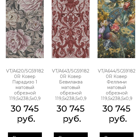
VT/A620/SG59182
VT/A643/SG59182
VT/A644/SG59182
0R Ковер
0R Ковер
0R Ковер
Парадизо 1
Бевилаква
Феллини
матовый
матовый
матовый
обрезной
обрезной
обрезной
119,5x238,5x0,9
119,5x238,5x0,9
119,5x238,5x0,9
30 745
30 745
30 745
 руб.
 руб.
 руб.