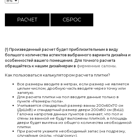
(!) Произведенный расчет будет приблизительным в виду
большого количества аспектов выбранного варианта дизайна и
особенностей вашего помещения. Для точного расчета
обращайтесь к нашим дизайнерам в
фирменные салоны
.
Как пользоваться калькулятором расчета плитки?
Все размеры вводите в метрах, если размер не является
целым числом, дробную часть вводите через точку или
запятую.
Для расчета плитки на пол вводите данные только в
пункте «Размеры пола».
Учитывается стандартный размер ванны 200х60х70 см
(ДхШхВ) и стандартный размер двери 200х80 см (ВхШ).
Галочка напротив данных пунктов означает, что пол и
стены за ванной не будут выложены плиткой, а площадь
двери будет вычтена из общего количества необходимой
плитки.
При расчете укажите необходимый запас (на подрезку,
случайные сколы, «подгонку»).