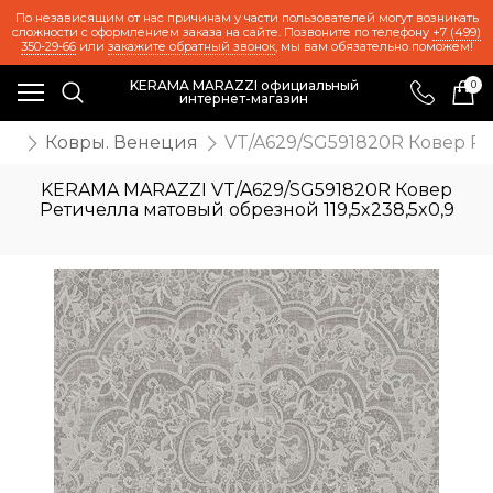
По независящим от нас причинам у части пользователей могут возникать
сложности с оформлением заказа на сайте. Позвоните по телефону
+7 (499)
350-29-66
или
закажите обратный звонок
, мы вам обязательно поможем!
KERAMA MARAZZI официальный
0
интернет-магазин
ия
Ковры. Венеция
VT/A629/SG591820R Ковер Ре
KERAMA MARAZZI VT/A629/SG591820R Ковер
Ретичелла матовый обрезной 119,5x238,5x0,9