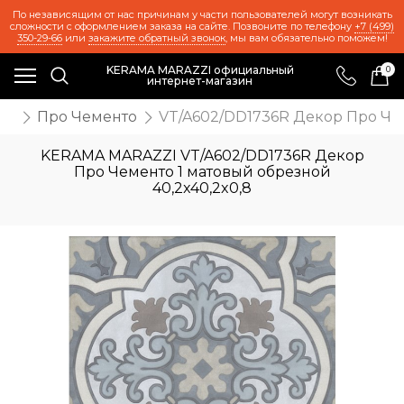
По независящим от нас причинам у части пользователей могут возникать
сложности с оформлением заказа на сайте. Позвоните по телефону
+7 (499)
350-29-66
или
закажите обратный звонок
, мы вам обязательно поможем!
KERAMA MARAZZI официальный
0
интернет-магазин
ия
Про Чементо
VT/A602/DD1736R Декор Про Чем
KERAMA MARAZZI VT/A602/DD1736R Декор
Про Чементо 1 матовый обрезной
40,2x40,2x0,8