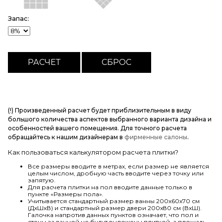
Запас:
(!) Произведенный расчет будет приблизительным в виду
большого количества аспектов выбранного варианта дизайна и
особенностей вашего помещения. Для точного расчета
обращайтесь к нашим дизайнерам в
фирменные салоны
.
Как пользоваться калькулятором расчета плитки?
Все размеры вводите в метрах, если размер не является
целым числом, дробную часть вводите через точку или
запятую.
Для расчета плитки на пол вводите данные только в
пункте «Размеры пола».
Учитывается стандартный размер ванны 200х60х70 см
(ДхШхВ) и стандартный размер двери 200х80 см (ВхШ).
Галочка напротив данных пунктов означает, что пол и
стены за ванной не будут выложены плиткой, а площадь