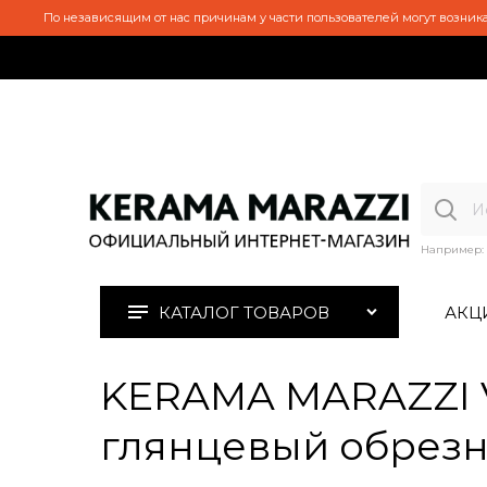
По независящим от нас причинам у части пользователей могут возника
Например:
КАТАЛОГ ТОВАРОВ
АКЦ
KERAMA MARAZZI V
глянцевый обрезно