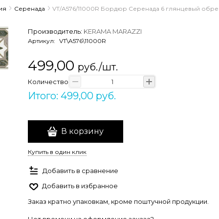
ия
Серенада
VT/A576/11000R Бордюр Серенада 6 глянцевый обрез
Производитель:
KERAMA MARAZZI
Артикул:
VT\A576\11000R
499,00
руб./шт.
Количество
Итого: 499,00 руб.
В корзину
Купить в один клик
Добавить в сравнение
Добавить в избранное
Заказ кратно упаковкам, кроме поштучной продукции.