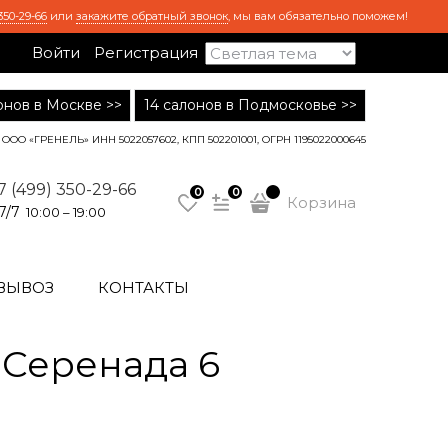
350-29-66
или
закажите обратный звонок
, мы вам обязательно поможем!
Войти
Регистрация
лонов в Москве >>
14 салонов в Подмосковье >>
ООО «ГРЕНЕЛЬ» ИНН 5022057602, КПП 502201001, ОГРН 1195022000645
7 (499) 350-29-66
0
0
Корзина
7/7
10:00 – 19:00
ВЫВОЗ
КОНТАКТЫ
 Серенада 6