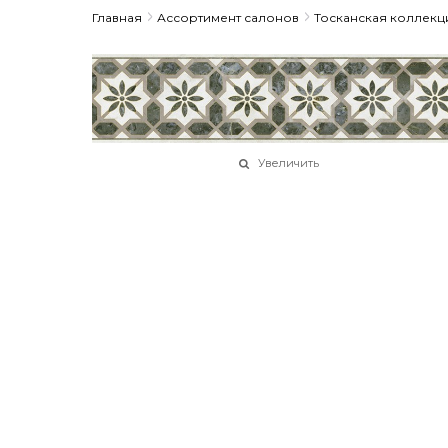
Главная
Ассортимент салонов
Тосканская коллекц
Увеличить