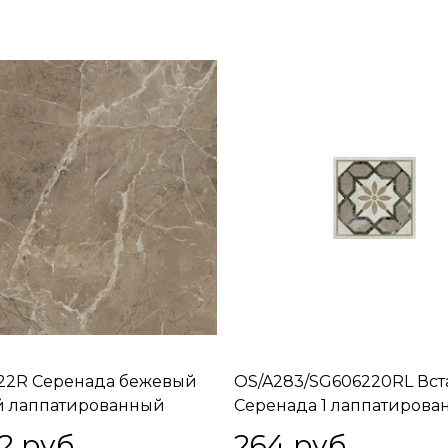
22R Серенада бежевый
OS/A283/SG606220RL Вст
й лаппатированный
Серенада 1 лаппатиров
ой 60x60x0,9
обрезной 7,2x7,2x0,9
2
 руб.
264
 руб.