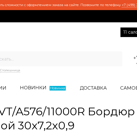
ть сложности с оформлением заказа на сайте. Позвоните по телефону
+7 (499) 
11 са
+
Столешница
НОВИНКИ
ИИ
ДОСТАВКА
САМО
Новинка
T/A576/11000R Бордюр
й 30x7,2x0,9