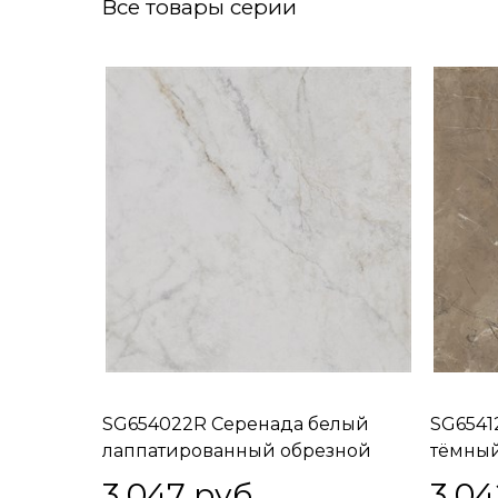
Все товары серии
SG654022R Серенада белый
SG6541
лаппатированный обрезной
тёмны
60x60x0,9
обрезн
3 047
 руб.
3 04