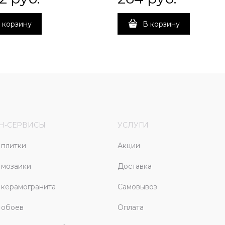
 корзину
В корзину
Н-СЕРВИСЫ
УСЛУГИ
плитки
Акции
 мозаики
Доставка
керамогранита
Самовывоз
 обоев
Оплата