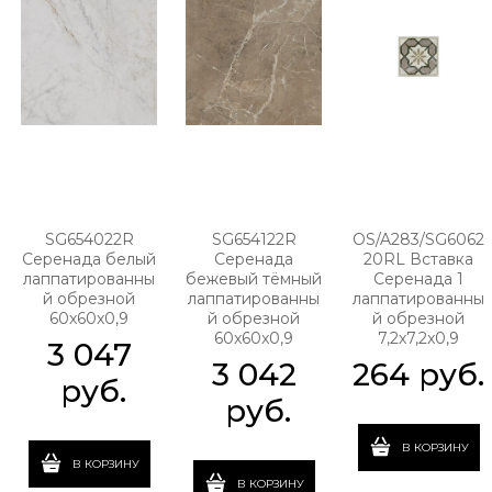
SG654022R
SG654122R
OS/A283/SG6062
Серенада белый
Серенада
20RL Вставка
лаппатированны
бежевый тёмный
Серенада 1
й обрезной
лаппатированны
лаппатированны
60x60x0,9
й обрезной
й обрезной
60x60x0,9
7,2x7,2x0,9
3 047
3 042
264
 руб.
 руб.
 руб.
В КОРЗИНУ
В КОРЗИНУ
В КОРЗИНУ