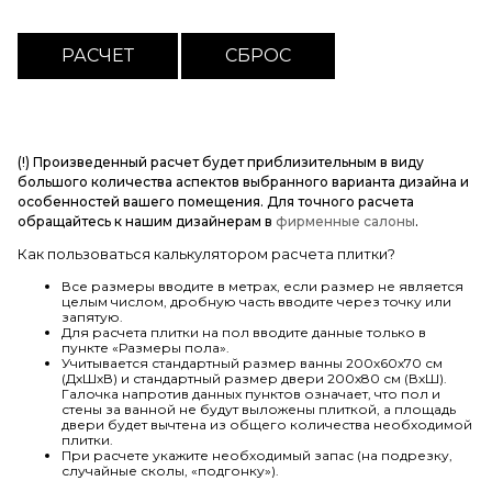
(!) Произведенный расчет будет приблизительным в виду
большого количества аспектов выбранного варианта дизайна и
особенностей вашего помещения. Для точного расчета
обращайтесь к нашим дизайнерам в
фирменные салоны
.
Как пользоваться калькулятором расчета плитки?
Все размеры вводите в метрах, если размер не является
целым числом, дробную часть вводите через точку или
запятую.
Для расчета плитки на пол вводите данные только в
пункте «Размеры пола».
Учитывается стандартный размер ванны 200х60х70 см
(ДхШхВ) и стандартный размер двери 200х80 см (ВхШ).
Галочка напротив данных пунктов означает, что пол и
стены за ванной не будут выложены плиткой, а площадь
двери будет вычтена из общего количества необходимой
плитки.
При расчете укажите необходимый запас (на подрезку,
случайные сколы, «подгонку»).