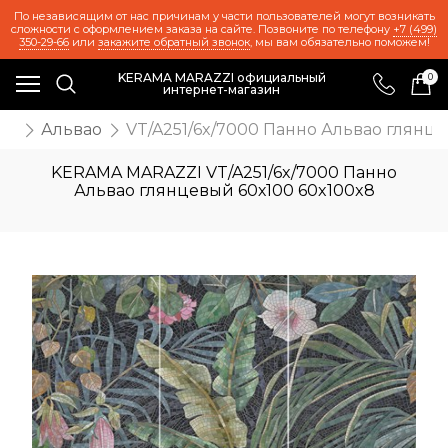
По независящим от нас причинам у части пользователей могут возникать
сложности с оформлением заказа на сайте. Позвоните по телефону
+7 (499)
350-29-66
или
закажите обратный звонок
, мы вам обязательно поможем!
KERAMA MARAZZI официальный
0
интернет-магазин
ия
Альвао
VT/A251/6x/7000 Панно Альвао глянце
KERAMA MARAZZI VT/A251/6x/7000 Панно
Альвао глянцевый 60х100 60x100x8