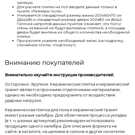
запятую.
Для расчета плитки на пол вводите данные только в
пункте «Размеры пола».
Учитывается стандартный размер ванны 200х60х70 см
(ДхШхВ) и стандартный размер двери 200х80 см (ВхШ).
Галочка напротив данных пунктов означает, что пол и
стены за ванной не будут выложены плиткой, а площадь
двери будет вычтена из общего количества необходимой
плитки.
При расчете укажите необходимый запас (на подрезку,
случайные сколы, «подгонку»).
Вниманию покупателей
Внимательно изучайте инструкции производителей.
Осторожно. Хрупкое. Керамическая плитка и керамический
гранит являются прочными отделочными материалами,
однако их необходимо предохранять от воздействия
ударных нагрузок.
Керамическая плитка для пола и керамический гранит
имеют разные калибры. Для облегчения процесса укладки
(в т. ч. разных артикулов) рекомендуем использовать
продукцию одного калибра. Для описания формата на
сайте, в каталоге, на ценнике в салоне и других носителях