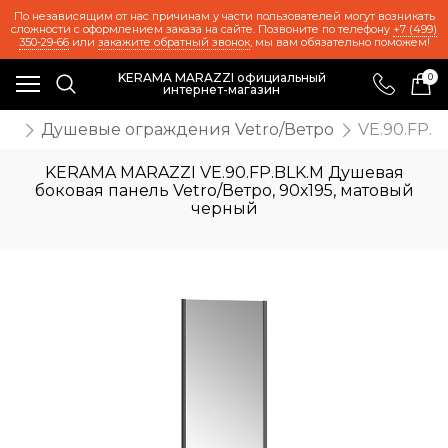
По независящим от нас причинам у части пользователей могут возникать
сложности с оформлением заказа на сайте. Позвоните по телефону
+7 (499)
350-29-66
или
закажите обратный звонок
, мы вам обязательно поможем!
KERAMA MARAZZI официальный
0
интернет-магазин
ки
Душевые ограждения Vetro/Ветро
VE.90.FP.
KERAMA MARAZZI VE.90.FP.BLK.M Душевая
боковая панель Vetro/Ветро, 90х195, матовый
черный