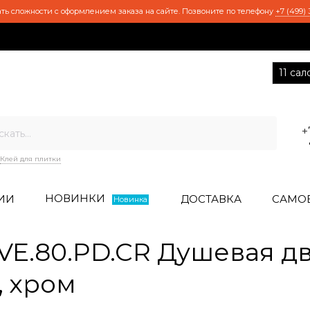
ть сложности с оформлением заказа на сайте. Позвоните по телефону
+7 (499) 
11 са
+
Клей для плитки
НОВИНКИ
ИИ
ДОСТАВКА
САМО
Новинка
E.80.PD.CR Душевая две
, хром