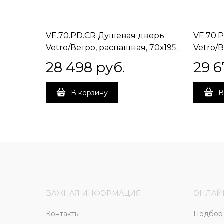
VE.70.PD.CR Душевая дверь
VE.70.
Vetro/Ветро, распашная, 70х195,
Vetro/В
хром
матов
28 498
 руб.
29 6
В корзину
В
ВАЖНАЯ ИНФОРМАЦИЯ
ОНЛАЙ
Контакты
Подбор 