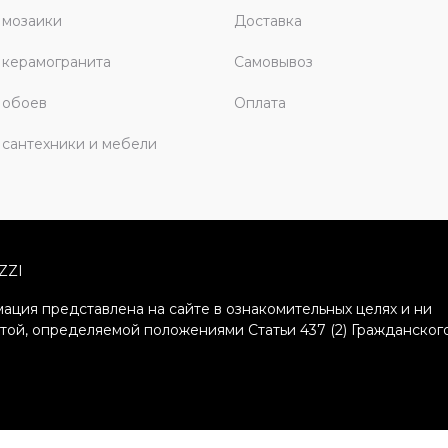
 мозаики
Доставка
керамогранита
Самовывоз
 обоев
Оплата
сантехники и мебели
ZZI
ация представлена на сайте в ознакомительных целях и ни
ртой, определяемой положениями Статьи 437 (2) Гражданског