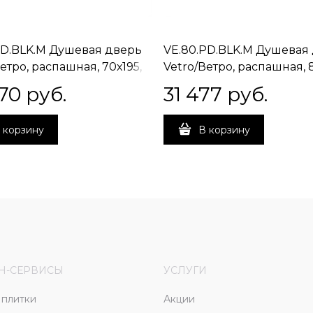
PD.BLK.M Душевая дверь
VE.80.PD.BLK.M Душевая
етро, распашная, 70х195,
Vetro/Ветро, распашная, 8
ый черный
матовый черный
70
 руб.
31 477
 руб.
 корзину
В корзину
Н-СЕРВИСЫ
УСЛУГИ
плитки
Акции