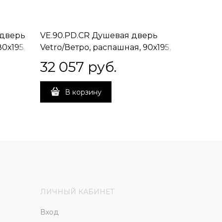
 дверь
VE.90.PD.CR Душевая дверь
VE.90.P
0х195,
Vetro/Ветро, распашная, 90х195,
Vetro/Ве
хром
матовы
32 057
 руб.
33 33
В корзину
В 
ЛИЧНЫЙ КАБИНЕТ
Вход