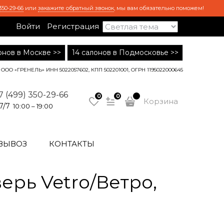
350-29-66
или
закажите обратный звонок
, мы вам обязательно поможем!
Войти
Регистрация
лонов в Москве >>
14 салонов в Подмосковье >>
ООО «ГРЕНЕЛЬ» ИНН 5022057602, КПП 502201001, ОГРН 1195022000645
7 (499) 350-29-66
0
0
Корзина
7/7
10:00 – 19:00
ВЫВОЗ
КОНТАКТЫ
рь Vetro/Ветро,