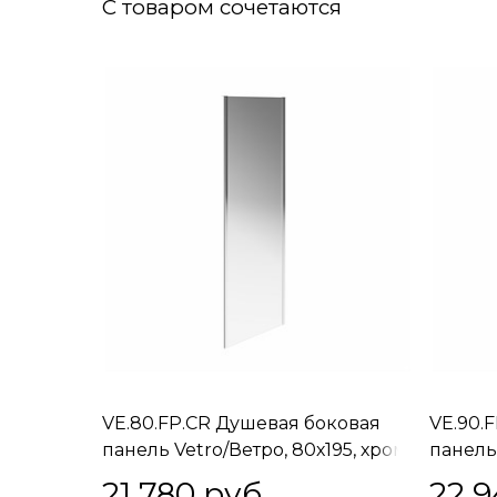
С товаром сочетаются
VE.80.FP.CR Душевая боковая
VE.90.
панель Vetro/Ветро, 80х195, хром
панель 
21 780
 руб.
22 