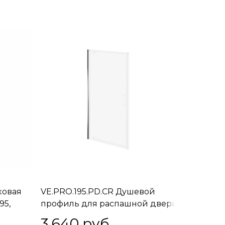
ковая
VE.PRO.195.PD.CR Душевой
95,
профиль для распашной двери
Vetro/Ветро, 195, хром
3 640
 руб.