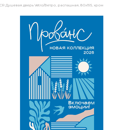
CR Душевая дверь Vetro/Ветро, распашная, 80х195, хром