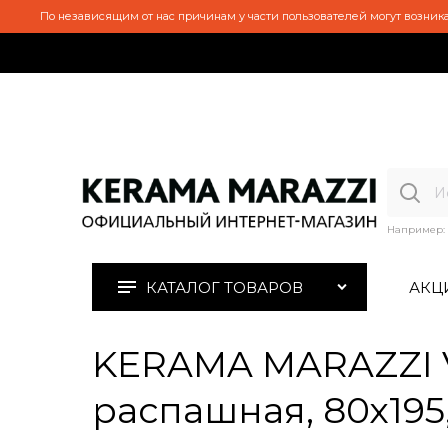
По независящим от нас причинам у части пользователей могут возника
Например:
КАТАЛОГ ТОВАРОВ
АКЦ
KERAMA MARAZZI V
распашная, 80х195