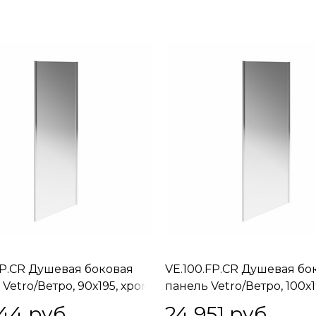
FP.CR Душевая боковая
VE.100.FP.CR Душевая бо
Vetro/Ветро, 90х195, хром
панель Vetro/Ветро, 100х1
хром
944
 руб.
24 951
 руб.