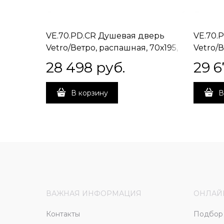
VE.70.PD.CR Душевая дверь
VE.70.
Vetro/Ветро, распашная, 70х195,
Vetro/В
хром
матов
28 498
 руб.
29 6
В корзину
В
ВАЖНАЯ ИНФОРМАЦИЯ
ОНЛАЙ
Контакты
Подбор 