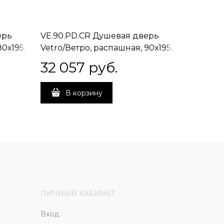
ерь
VE.90.PD.CR Душевая дверь
VE.90.P
0х195,
Vetro/Ветро, распашная, 90х195,
Vetro/Ве
хром
матовы
32 057
 руб.
33 33
В корзину
В 
ЛИЧНЫЙ КАБИНЕТ
Вход