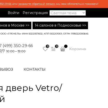
350-29-66
или
закажите обратный звонок
, мы вам обязательно поможем!
Войти
Регистрация
лонов в Москве >>
14 салонов в Подмосковье >>
ООО «ГРЕНЕЛЬ» ИНН 5022057602, КПП 502201001, ОГРН 1195022000645
7 (499) 350-29-66
0
0
Корзина
7/7
10:00 – 19:00
ВЫВОЗ
КОНТАКТЫ
 дверь Vetro/
ый