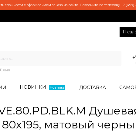
ть сложности с оформлением заказа на сайте. Позвоните по телефону
+7 (499) 
11 са
+
Прадо
НОВИНКИ
ИИ
ДОСТАВКА
САМО
Новинка
E.80.PD.BLK.M Душевая
 80х195, матовый черн