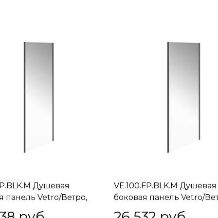
FP.BLK.M Душевая
VE.100.FP.BLK.M Душевая
я панель Vetro/Ветро,
боковая панель Vetro/Вет
, матовый черный
100х195, матовый черный
438
 руб.
26 532
 руб.