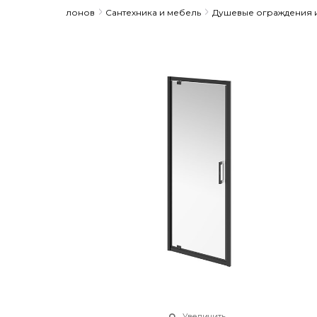
ссортимент салонов
Сантехника и мебель
Душевые ограждения и
Увеличить