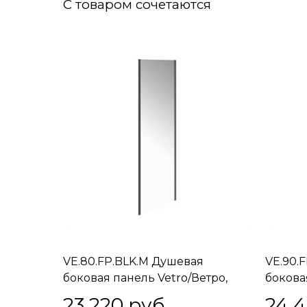
С товаром сочетаются
VE.80.FP.BLK.M Душевая
VE.90.
боковая панель Vetro/Ветро,
бокова
80х195, матовый черный
90х195
23 220
 руб.
24 