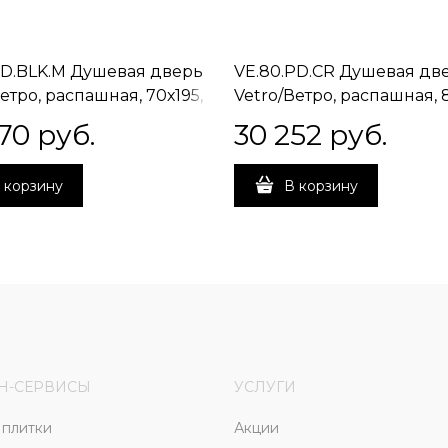
PD.BLK.M Душевая дверь
VE.80.PD.CR Душевая дв
етро, распашная, 70х195,
Vetro/Ветро, распашная, 8
ый черный
хром
70
 руб.
30 252
 руб.
 корзину
В корзину
Н-СЕРВИСЫ
УСЛУГИ
плитки
Акции