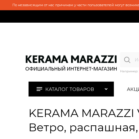
По независящим от нас причинам у части пользователей могут возника
Например:
КАТАЛОГ ТОВАРОВ
АКЦ
KERAMA MARAZZI V
Ветро, распашная,