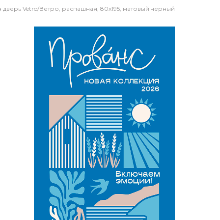
 дверь Vetro/Ветро, распашная, 80х195, матовый черный