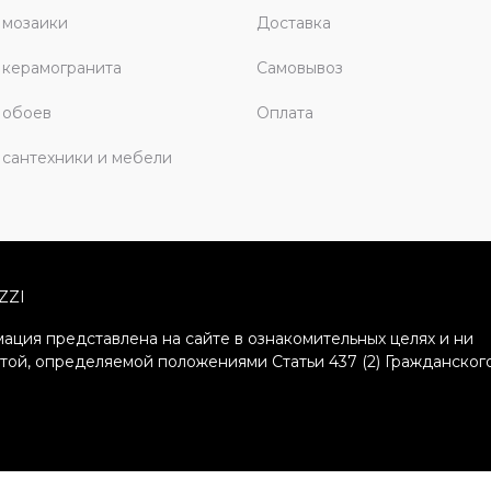
 мозаики
Доставка
керамогранита
Самовывоз
 обоев
Оплата
сантехники и мебели
ZZI
ация представлена на сайте в ознакомительных целях и ни
ртой, определяемой положениями Статьи 437 (2) Гражданског