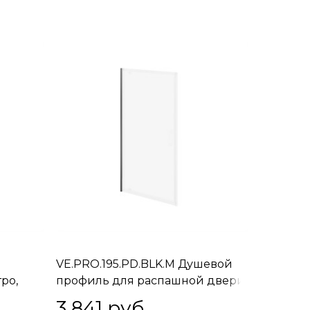
VE.PRO.195.PD.BLK.M Душевой
ро,
профиль для распашной двери
Vetro/Ветро, 195, матовый
3 841
 руб.