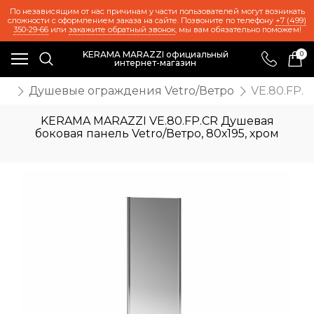
По независящим от нас причинам у части пользователей могут возникать
сложности с оформлением заказа на сайте. Позвоните по телефону
+7 (499)
350-29-66
или
закажите обратный звонок
, мы вам обязательно поможем!
KERAMA MARAZZI официальный
0
интернет-магазин
ки
Душевые ограждения Vetro/Ветро
VE.80.FP.C
KERAMA MARAZZI VE.80.FP.CR Душевая
боковая панель Vetro/Ветро, 80х195, хром