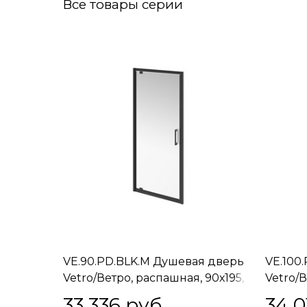
Все товары серии
VE.90.PD.BLK.M Душевая дверь
VE.100
Vetro/Ветро, распашная, 90х195,
Vetro/В
матовый черный
хром
33 336
 руб.
34 0