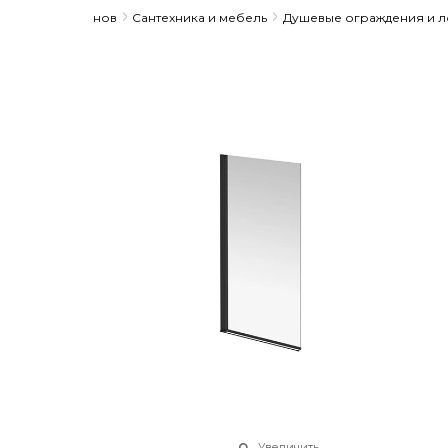
ортимент салонов
Сантехника и мебель
Душевые ограждения и л
Увеличить