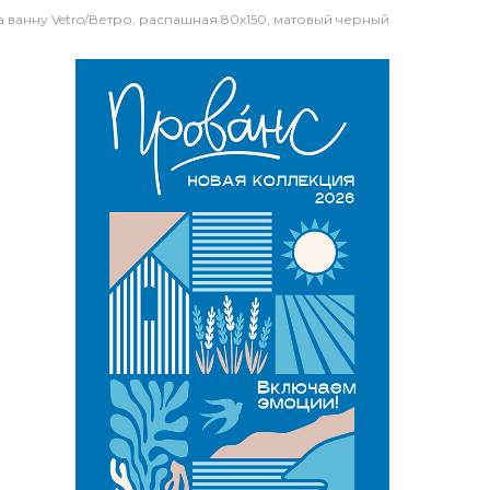
 ванну Vetro/Ветро, распашная 80х150, матовый черный