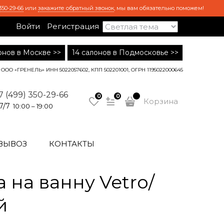
350-29-66
или
закажите обратный звонок
, мы вам обязательно поможем!
Войти
Регистрация
лонов в Москве >>
14 салонов в Подмосковье >>
ООО «ГРЕНЕЛЬ» ИНН 5022057602, КПП 502201001, ОГРН 1195022000645
7 (499) 350-29-66
0
0
Корзина
7/7
10:00 – 19:00
ВЫВОЗ
КОНТАКТЫ
на ванну Vetro/
й