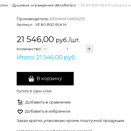
отки
Душевые ограждения Vetro/Ветро
VE.80.BSD.BLK.M Шторка на
Производитель:
KERAMA MARAZZI
Артикул:
VE.80.BSD.BLK.M
21 546,00
руб./шт.
Количество
Итого: 21 546,00 руб.
В корзину
Купить в один клик
Добавить в сравнение
Добавить в избранное
Заказ кратно упаковкам, кроме поштучной продукции.