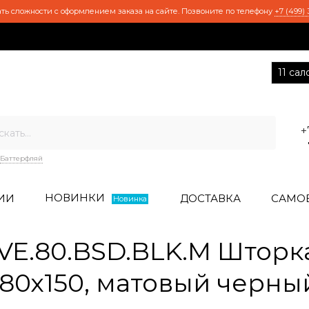
ть сложности с оформлением заказа на сайте. Позвоните по телефону
+7 (499) 
11 са
+
Баттерфляй
НОВИНКИ
ИИ
ДОСТАВКА
САМО
Новинка
E.80.BSD.BLK.M Шторка 
 80х150, матовый черны