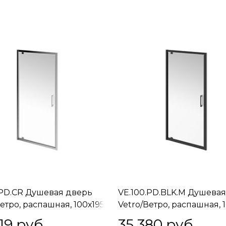
.PD.CR Душевая дверь
VE.100.PD.BLK.M Душева
етро, распашная, 100х195,
Vetro/Ветро, распашная, 1
матовый черный
19
 руб.
35 380
 руб.