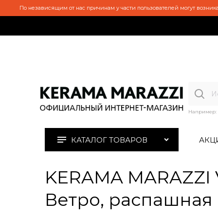
По независящим от нас причинам у части пользователей могут возника
Например:
КАТАЛОГ ТОВАРОВ
АКЦ
KERAMA MARAZZI V
Ветро, распашная