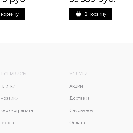
 корзину
В корзину
Н-СЕРВИСЫ
УСЛУГИ
плитки
Акции
 мозаики
Доставка
керамогранита
Самовывоз
 обоев
Оплата