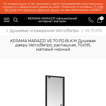
По независящим от нас причинам у части пользователей могут возникать
сложности с оформлением заказа на сайте. Позвоните по телефону
+7 (499)
350-29-66
или
закажите обратный звонок
, мы вам обязательно поможем!
KERAMA MARAZZI официальный
0
интернет-магазин
ки
Душевые ограждения Vetro/Ветро
VE.70.PD.
KERAMA MARAZZI VE.70.PD.BLK.M Душевая
дверь Vetro/Ветро, распашная, 70х195,
матовый черный