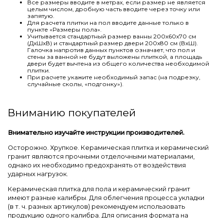
Все размеры вводите в метрах, если размер не является
целым числом, дробную часть вводите через точку или
запятую.
Для расчета плитки на пол вводите данные только в
пункте «Размеры пола».
Учитывается стандартный размер ванны 200х60х70 см
(ДхШхВ) и стандартный размер двери 200х80 см (ВхШ).
Галочка напротив данных пунктов означает, что пол и
стены за ванной не будут выложены плиткой, а площадь
двери будет вычтена из общего количества необходимой
плитки.
При расчете укажите необходимый запас (на подрезку,
случайные сколы, «подгонку»).
Вниманию покупателей
Внимательно изучайте инструкции производителей.
Осторожно. Хрупкое. Керамическая плитка и керамический
гранит являются прочными отделочными материалами,
однако их необходимо предохранять от воздействия
ударных нагрузок.
Керамическая плитка для пола и керамический гранит
имеют разные калибры. Для облегчения процесса укладки
(в т. ч. разных артикулов) рекомендуем использовать
продукцию одного калибра. Для описания формата на