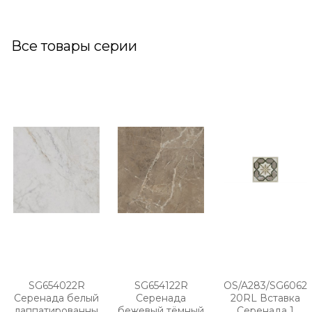
Все товары серии
SG654022R
SG654122R
OS/A283/SG6062
Серенада белый
Серенада
20RL Вставка
лаппатированны
бежевый тёмный
Серенада 1