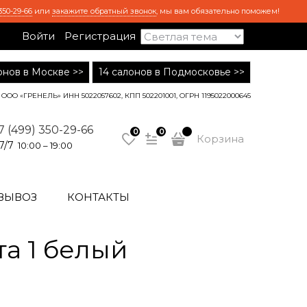
350-29-66
или
закажите обратный звонок
, мы вам обязательно поможем!
Войти
Регистрация
лонов в Москве >>
14 салонов в Подмосковье >>
ООО «ГРЕНЕЛЬ» ИНН 5022057602, КПП 502201001, ОГРН 1195022000645
7 (499) 350-29-66
0
0
Корзина
7/7
10:00 – 19:00
ВЫВОЗ
КОНТАКТЫ
а 1 белый