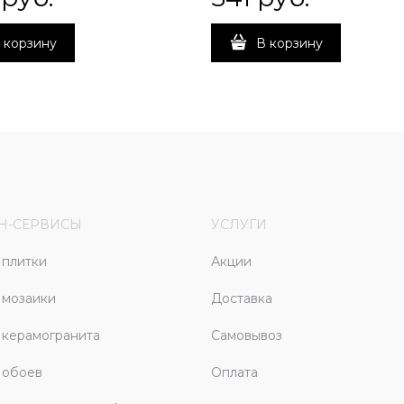
 корзину
В корзину
Н-СЕРВИСЫ
УСЛУГИ
плитки
Акции
 мозаики
Доставка
керамогранита
Самовывоз
 обоев
Оплата