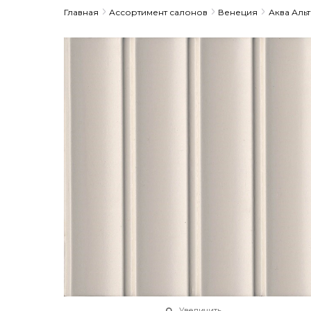
Главная
Ассортимент салонов
Венеция
Аква Альт
Увеличить