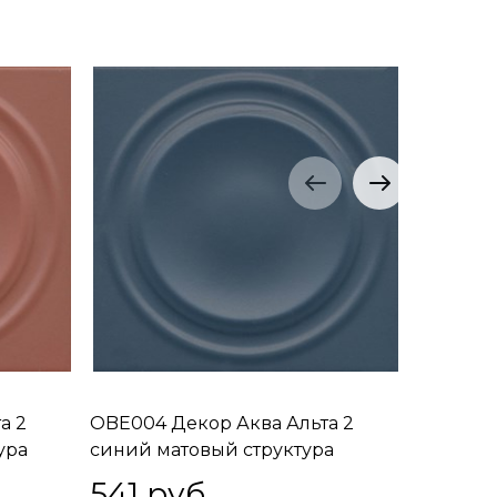
а 2
OBE004 Декор Аква Альта 2
OBE005 
ура
синий матовый структура
зелёный
20x20x0,95
20x20x0
541
 руб.
446
 