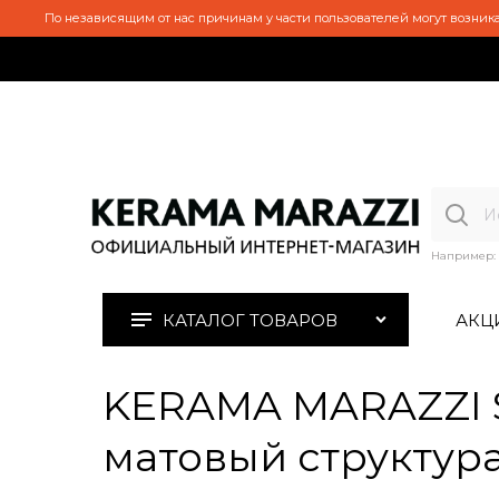
По независящим от нас причинам у части пользователей могут возника
Например:
КАТАЛОГ ТОВАРОВ
АКЦ
KERAMA MARAZZI S
матовый структура