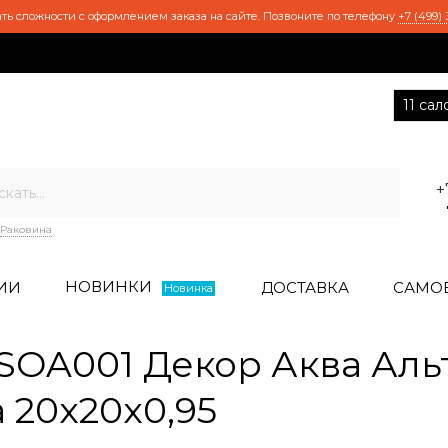
ть сложности с оформлением заказа на сайте. Позвоните по телефону
+7 (499) 
11 са
+
Раковина
НОВИНКИ
ИИ
ДОСТАВКА
САМО
Новинка
OA001 Декор Аква Альт
 20x20x0,95