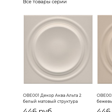
Все товары серии
OBE001 Декор Аква Альта 2
OBE002
белый матовый структура
бежевы
20x20x0,95
20x20x
446
 руб.
446