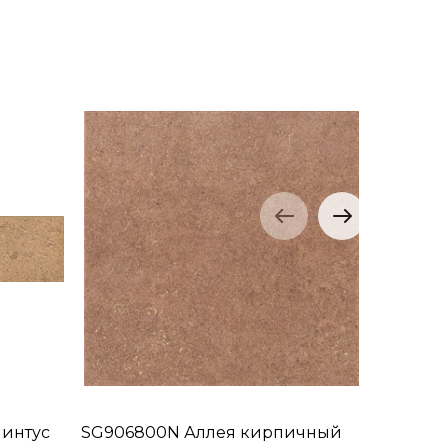
линтус
SG906800N Аллея кирпичный
SG90680