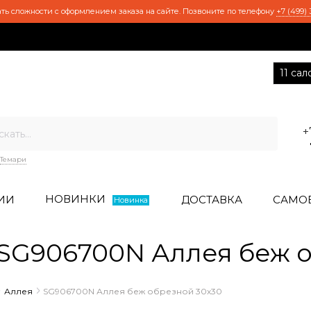
ть сложности с оформлением заказа на сайте. Позвоните по телефону
+7 (499) 
11 са
+
Темари
НОВИНКИ
ИИ
ДОСТАВКА
САМО
Новинка
G906700N Аллея беж о
Аллея
SG906700N Аллея беж обрезной 30х30