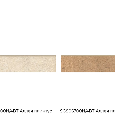
00N/4BT Аллея плинтус
SG906700N/4BT Аллея п