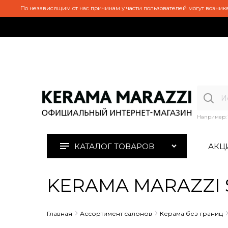
По независящим от нас причинам у части пользователей могут возника
Например:
КАТАЛОГ ТОВАРОВ
АКЦ
KERAMA MARAZZI S
Главная
Ассортимент салонов
Керама без границ