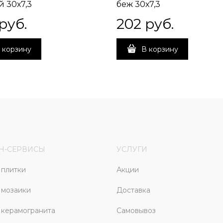
й 30х7,3
беж 30х7,3
 руб.
202
 руб.
 корзину
В корзину
Н-СЕРВИСЫ
УСЛУГИ
плитки
Акции
 мозаики
Доставка
керамогранита
Самовывоз