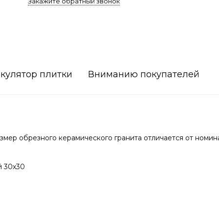
Закажите обратный звонок
кулятор плитки
Вниманию покупателей
мер обрезного керамического гранита отличается от номин
й 30х30