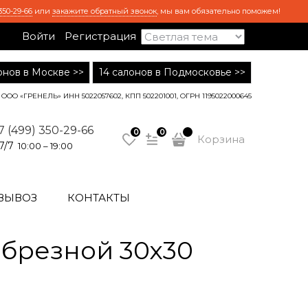
350-29-66
или
закажите обратный звонок
, мы вам обязательно поможем!
Войти
Регистрация
лонов в Москве >>
14 салонов в Подмосковье >>
ООО «ГРЕНЕЛЬ» ИНН 5022057602, КПП 502201001, ОГРН 1195022000645
7 (499) 350-29-66
0
0
Корзина
7/7
10:00 – 19:00
ВЫВОЗ
КОНТАКТЫ
брезной 30х30