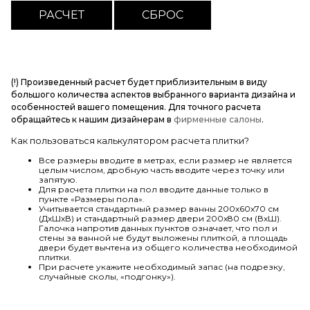
(!) Произведенный расчет будет приблизительным в виду
большого количества аспектов выбранного варианта дизайна и
особенностей вашего помещения. Для точного расчета
обращайтесь к нашим дизайнерам в
фирменные салоны
.
Как пользоваться калькулятором расчета плитки?
Все размеры вводите в метрах, если размер не является
целым числом, дробную часть вводите через точку или
запятую.
Для расчета плитки на пол вводите данные только в
пункте «Размеры пола».
Учитывается стандартный размер ванны 200х60х70 см
(ДхШхВ) и стандартный размер двери 200х80 см (ВхШ).
Галочка напротив данных пунктов означает, что пол и
стены за ванной не будут выложены плиткой, а площадь
двери будет вычтена из общего количества необходимой
плитки.
При расчете укажите необходимый запас (на подрезку,
случайные сколы, «подгонку»).