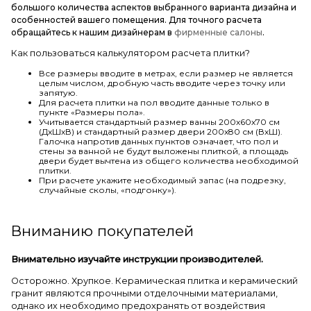
большого количества аспектов выбранного варианта дизайна и
особенностей вашего помещения. Для точного расчета
обращайтесь к нашим дизайнерам в
фирменные салоны
.
Как пользоваться калькулятором расчета плитки?
Все размеры вводите в метрах, если размер не является
целым числом, дробную часть вводите через точку или
запятую.
Для расчета плитки на пол вводите данные только в
пункте «Размеры пола».
Учитывается стандартный размер ванны 200х60х70 см
(ДхШхВ) и стандартный размер двери 200х80 см (ВхШ).
Галочка напротив данных пунктов означает, что пол и
стены за ванной не будут выложены плиткой, а площадь
двери будет вычтена из общего количества необходимой
плитки.
При расчете укажите необходимый запас (на подрезку,
случайные сколы, «подгонку»).
Вниманию покупателей
Внимательно изучайте инструкции производителей.
Осторожно. Хрупкое. Керамическая плитка и керамический
гранит являются прочными отделочными материалами,
однако их необходимо предохранять от воздействия