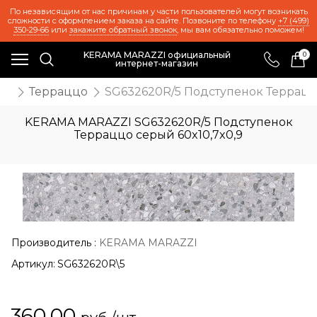
По независящим от нас причинам у части пользователей могут возникать
сложности с оформлением заказа на сайте. Позвоните по телефону
+7 (499)
350-29-66
или
закажите обратный звонок
, мы вам обязательно поможем!
KERAMA MARAZZI официальный
0
интернет-магазин
ии
Терраццо
SG632620R/5 Подступенок Терраццо
KERAMA MARAZZI SG632620R/5 Подступенок
Терраццо серый 60x10,7x0,9
Производитель
:
KERAMA MARAZZI
Артикул:
SG632620R\5
360,00