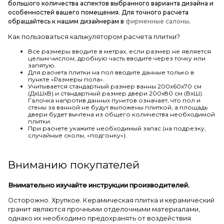
большого количества аспектов выбранного варианта дизайна и
особенностей вашего помещения. Для точного расчета
обращайтесь к нашим дизайнерам в
фирменные салоны
.
Как пользоваться калькулятором расчета плитки?
Все размеры вводите в метрах, если размер не является
целым числом, дробную часть вводите через точку или
запятую.
Для расчета плитки на пол вводите данные только в
пункте «Размеры пола».
Учитывается стандартный размер ванны 200х60х70 см
(ДхШхВ) и стандартный размер двери 200х80 см (ВхШ).
Галочка напротив данных пунктов означает, что пол и
стены за ванной не будут выложены плиткой, а площадь
двери будет вычтена из общего количества необходимой
плитки.
При расчете укажите необходимый запас (на подрезку,
случайные сколы, «подгонку»).
Вниманию покупателей
Внимательно изучайте инструкции производителей.
Осторожно. Хрупкое. Керамическая плитка и керамический
гранит являются прочными отделочными материалами,
однако их необходимо предохранять от воздействия