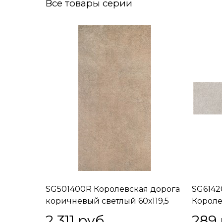
Все товары серии
SG501400R Королевская дорога
SG6142
коричневый светлый 60х119,5
Короле
2 311
 руб.
289