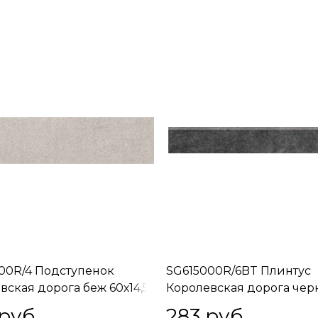
00R/4 Подступенок
SG615000R/6BT Плинтус
вская дорога беж 60х14,5
Королевская дорога че
обрезной 60х9,5
 руб.
283
 руб.