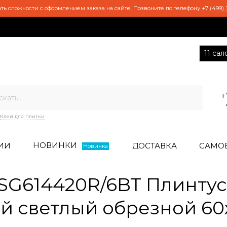
ть сложности с оформлением заказа на сайте. Позвоните по телефону
+7 (499) 
11 са
+
Клей для плитки
НОВИНКИ
ИИ
ДОСТАВКА
САМО
Новинка
G614420R/6BT Плинтус
й светлый обрезной 60