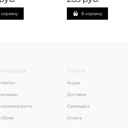
 корзину
В корзину
Н-СЕРВИСЫ
УСЛУГИ
плитки
Акции
 мозаики
Доставка
керамогранита
Самовывоз
 обоев
Оплата