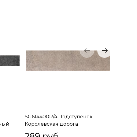
SG614400R/4 Подступенок
SG61480
рный
Королевская дорога
Королев
коричневый светлый 60х14,5
светлый 
289
 руб.
289
 