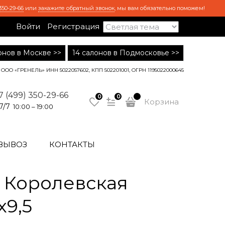
350-29-66
или
закажите обратный звонок
, мы вам обязательно поможем!
Войти
Регистрация
лонов в Москве >>
14 салонов в Подмосковье >>
ООО «ГРЕНЕЛЬ» ИНН 5022057602, КПП 502201001, ОГРН 1195022000645
7 (499) 350-29-66
0
0
Корзина
7/7
10:00 – 19:00
ВЫВОЗ
КОНТАКТЫ
 Королевская
х9,5