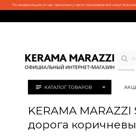
По независящим от нас причинам у части пользователей могут возника
Например:
КАТАЛОГ ТОВАРОВ
АКЦ
KERAMA MARAZZI S
дорога коричневы