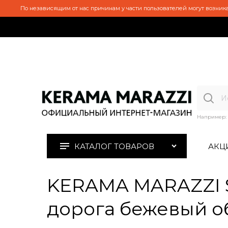
По независящим от нас причинам у части пользователей могут возника
Например:
КАТАЛОГ ТОВАРОВ
АКЦ
KERAMA MARAZZI S
дорога бежевый о