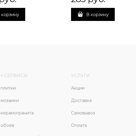
 корзину
В корзину
Н-СЕРВИСЫ
УСЛУГИ
плитки
Акции
 мозаики
Доставка
керамогранита
Самовывоз
 обоев
Оплата