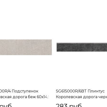
00R/4 Подступенок
SG615000R/6BT Плинтус
вская дорога беж 60х14,5
Королевская дорога че
обрезной 60х9,5
 руб.
283
 руб.