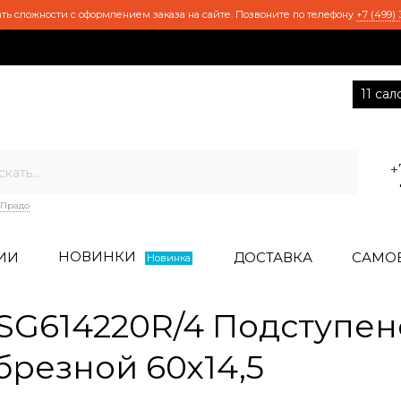
ть сложности с оформлением заказа на сайте. Позвоните по телефону
+7 (499) 
11 са
+
Прадо
НОВИНКИ
ИИ
ДОСТАВКА
САМО
Новинка
G614220R/4 Подступен
брезной 60х14,5