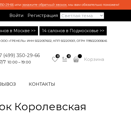
350-29-66
или
закажите обратный звонок
, мы вам обязательно поможем!
Войти
Регистрация
лонов в Москве >>
14 салонов в Подмосковье >>
ООО «ГРЕНЕЛЬ» ИНН 5022057602, КПП 502201001, ОГРН 1195022000645
7 (499) 350-29-66
0
0
Корзина
7/7
10:00 – 19:00
ВЫВОЗ
КОНТАКТЫ
ок Королевская