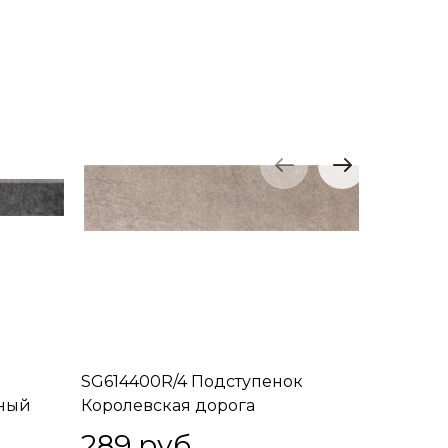
SG614400R/4 Подступенок
SG61480
рный
Королевская дорога
Королев
коричневый светлый 60х14,5
светлый 
289
 руб.
289
 