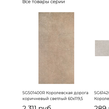
Все товары серии
SG501400R Королевская дорога
SG6142
коричневый светлый 60х119,5
Короле
2 311
 руб.
289