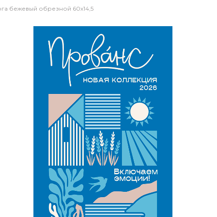
га бежевый обрезной 60х14,5