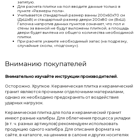
запятую.
Для расчета плитки на пол вводите данные только в
пункте «Размеры пола».
Учитывается стандартный размер ванны 200х60х70 см
(ДхШхВ) и стандартный размер двери 200х80 см (ВхШ).
Галочка напротив данных пунктов означает, что пол и
стены за ванной не будут выложены плиткой, а площадь
двери будет вычтена из общего количества необходимой
плитки.
При расчете укажите необходимый запас (на подрезку,
случайные сколы, «подгонку»).
Вниманию покупателей
Внимательно изучайте инструкции производителей.
Осторожно. Хрупкое. Керамическая плитка и керамический
гранит являются прочными отделочными материалами,
однако их необходимо предохранять от воздействия
ударных нагрузок.
Керамическая плитка для пола и керамический гранит
имеют разные калибры. Для облегчения процесса укладки
(в т. ч. разных артикулов) рекомендуем использовать
продукцию одного калибра. Для описания формата на
сайте, в каталоге, на ценнике в салоне и других носителях