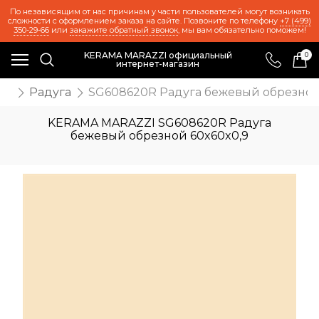
По независящим от нас причинам у части пользователей могут возникать
сложности с оформлением заказа на сайте. Позвоните по телефону
+7 (499)
350-29-66
или
закажите обратный звонок
, мы вам обязательно поможем!
KERAMA MARAZZI официальный
0
интернет-магазин
иц
Радуга
SG608620R Радуга бежевый обрезной
KERAMA MARAZZI SG608620R Радуга
бежевый обрезной 60x60x0,9