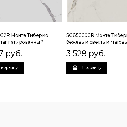
92R Монте Тиберио
SG850090R Монте Тибер
 лаппатированный
бежевый светлый матов
ой 80x80x0,9
обрезной 80x80x0,9
7
 руб.
3 528
 руб.
 корзину
В корзину