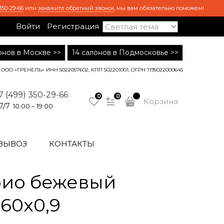
350-29-66
или
закажите обратный звонок
, мы вам обязательно поможем!
Войти
Регистрация
лонов в Москве >>
14 салонов в Подмосковье >>
ООО «ГРЕНЕЛЬ» ИНН 5022057602, КПП 502201001, ОГРН 1195022000645
7 (499) 350-29-66
0
0
Корзина
7/7
10:00 – 19:00
ВЫВОЗ
КОНТАКТЫ
рио бежевый
60x0,9