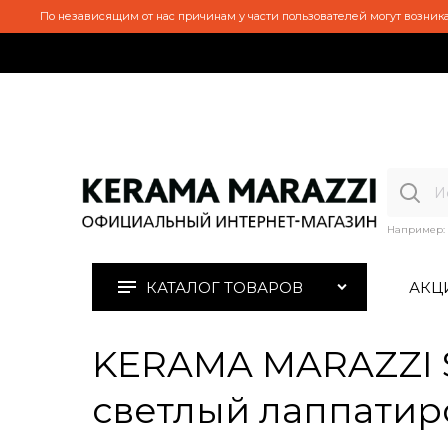
По независящим от нас причинам у части пользователей могут возника
Например:
КАТАЛОГ ТОВАРОВ
АКЦ
KERAMA MARAZZI 
светлый лаппатир