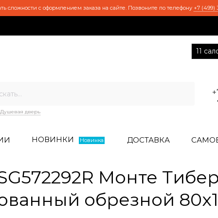
ть сложности с оформлением заказа на сайте. Позвоните по телефону
+7 (499) 
11 са
+
Душевая дверь
НОВИНКИ
ИИ
ДОСТАВКА
САМО
Новинка
SG572292R Монте Тибе
ованный обрезной 80x1