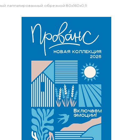
лый лаппатированный обрезной 80x160x0,9