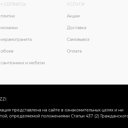
Н-СЕРВИСЫ
УСЛУГИ
плитки
Акции
 мозаики
Доставка
керамогранита
Самовывоз
 обоев
Оплата
сантехники и мебели
ZZI
ация представлена на сайте в ознакомительных целях и ни
ртой, определяемой положениями Статьи 437 (2) Гражданског