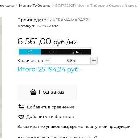
ллекция
Монте Тиберио
SG572292R Монте Тиберио бежевый свет
Производитель:
KERAMA MARAZZI
Артикул:
SG572292R
6 561,00
руб./м2
м2
шт.
упак.
Количество
Итого: 25 194,24 руб.
Под заказ
Добавить в сравнение
Добавить в избранное
Заказ кратно упаковкам, кроме поштучной продукции.
Нет времени на оформление заказа?