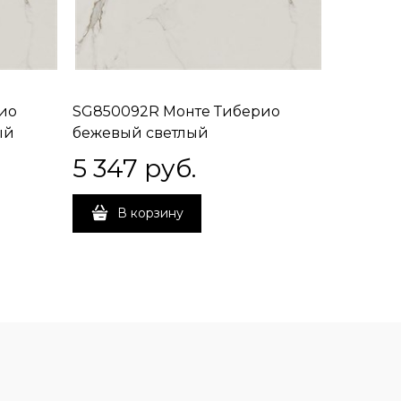
ио
SG850092R Монте Тиберио
SG85019
ый
бежевый светлый
серый с
лаппатированный обрезной
обрезно
5 347
 руб.
3 528
80x80x0,9
В корзину
В 