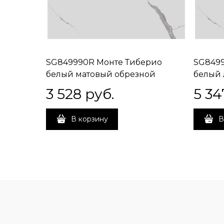
SG849990R Монте Тиберио
SG8499
белый матовый обрезной
белый
80x80x0,9
обрезн
3 528
 руб.
5 34
В корзину
В