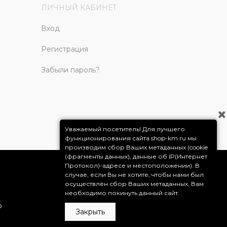
ЛИЧНЫЙ КАБИНЕТ
Вход
Регистрация
Забыли пароль?
Уважаемый посетитель! Для лучшего
функционирования сайта shop-km.ru мы
производим сбор Ваших метаданных (cookie
(фрагменты данных), данные об IP(Интернет
Протокол)-адресе и местоположении). В
случае, если Вы не хотите, чтобы нами был
осуществлён сбор Ваших метаданных, Вам
необходимо покинуть данный сайт.
о
Закрыть