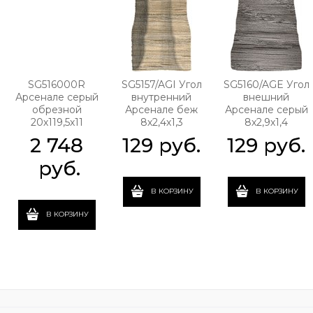
SG516000R
SG5157/AGI Угол
SG5160/AGE Угол
Арсенале серый
внутренний
внешний
обрезной
Арсенале беж
Арсенале серый
20х119,5х11
8х2,4х1,3
8х2,9х1,4
2 748
129
 руб.
129
 руб.
 руб.
В КОРЗИНУ
В КОРЗИНУ
В КОРЗИНУ