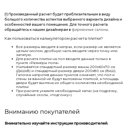
(!) Произведенный расчет будет приблизительным в виду
большого количества аспектов выбранного варианта дизайна и
особенностей вашего помещения. Для точного расчета
обращайтесь к нашим дизайнерам в
фирменные салоны
.
Как пользоваться калькулятором расчета плитки?
Все размеры вводите в метрах, если размер не является
целым числом, дробную часть вводите через точку или
запятую.
Для расчета плитки на пол вводите данные только в
пункте «Размеры пола».
Учитывается стандартный размер ванны 200х60х70 см
(ДхШхВ) и стандартный размер двери 200х80 см (ВхШ).
Галочка напротив данных пунктов означает, что пол и
стены за ванной не будут выложены плиткой, а площадь
двери будет вычтена из общего количества необходимой
плитки.
При расчете укажите необходимый запас (на подрезку,
случайные сколы, «подгонку»).
Вниманию покупателей
Внимательно изучайте инструкции производителей.