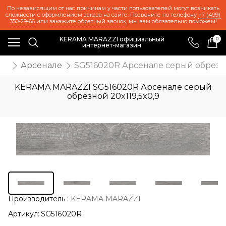
По независящим от нас причинам у части пользователей могут возникать
сложности с оформлением заказа на сайте. Позвоните по телефону
+7 (499)
350-29-66
или
закажите обратный звонок
, мы вам обязательно поможем!
KERAMA MARAZZI официальный
0
интернет-магазин
ии
Арсенале
SG516020R Арсенале серый обрезно
KERAMA MARAZZI SG516020R Арсенале серый
обрезной 20x119,5x0,9
Производитель
:
KERAMA MARAZZI
Артикул:
SG516020R