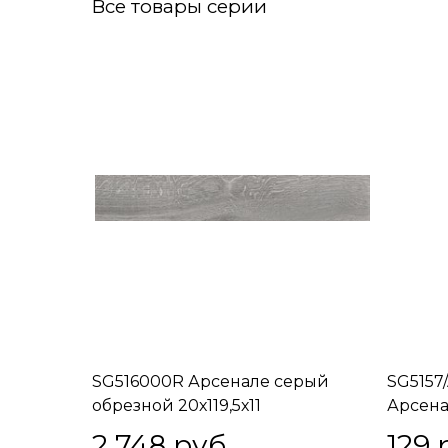
Все товары серии
SG516000R Арсенале серый
SG5157
обрезной 20х119,5х11
Арсена
2 748
 руб.
129
 