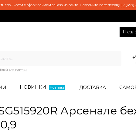
ть сложности с оформлением заказа на сайте. Позвоните по телефону
+7 (499) 
11 са
+
Клей для плитки
НОВИНКИ
ИИ
ДОСТАВКА
САМО
Новинка
G515920R Арсенале бе
0,9