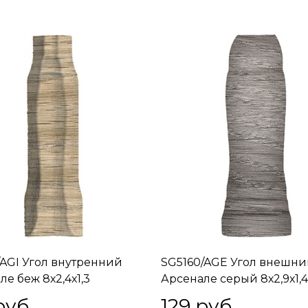
/AGI Угол внутренний
SG5160/AGE Угол внешн
ле беж 8х2,4х1,3
Арсенале серый 8х2,9х1,4
руб.
129
 руб.