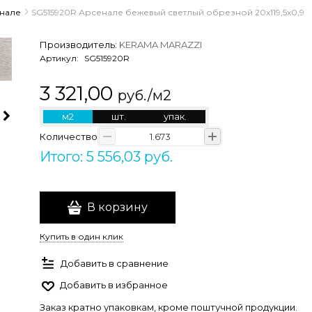
нале
SG515920R Арсенале бежевый светлый обрезной 20x119,5x0,9
Производитель:
KERAMA MARAZZI
Артикул:
SG515920R
3 321,00
руб./м2
м2
шт.
упак.
Количество
Итого: 5 556,03 руб.
В корзину
Купить в один клик
Добавить в сравнение
Добавить в избранное
Заказ кратно упаковкам, кроме поштучной продукции.