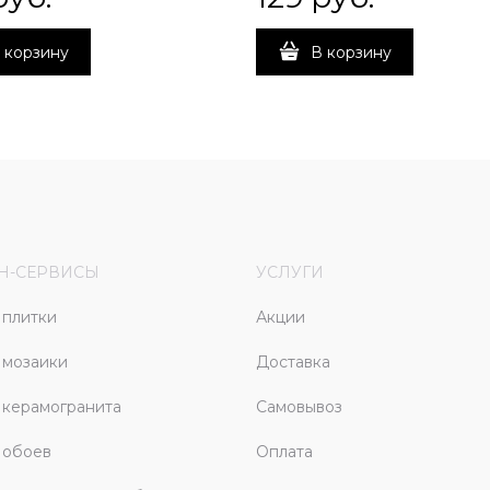
 корзину
В корзину
Н-СЕРВИСЫ
УСЛУГИ
плитки
Акции
 мозаики
Доставка
керамогранита
Самовывоз
 обоев
Оплата