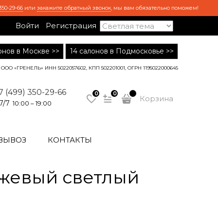
350-29-66
или
закажите обратный звонок
, мы вам обязательно поможем!
Войти
Регистрация
лонов в Москве >>
14 салонов в Подмосковье >>
ООО «ГРЕНЕЛЬ» ИНН 5022057602, КПП 502201001, ОГРН 1195022000645
7 (499) 350-29-66
0
0
Корзина
7/7
10:00 – 19:00
ВЫВОЗ
КОНТАКТЫ
жевый светлый