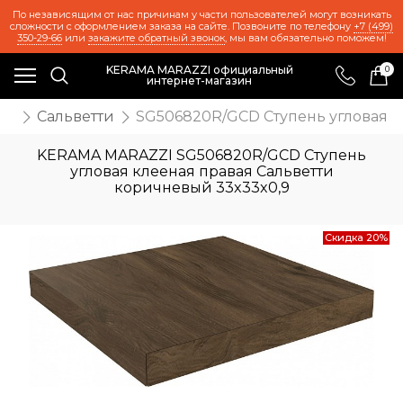
По независящим от нас причинам у части пользователей могут возникать
сложности с оформлением заказа на сайте. Позвоните по телефону
+7 (499)
350-29-66
или
закажите обратный звонок
, мы вам обязательно поможем!
KERAMA MARAZZI официальный
0
интернет-магазин
ия
Сальветти
SG506820R/GCD Ступень угловая к
KERAMA MARAZZI SG506820R/GCD Ступень
угловая клееная правая Сальветти
коричневый 33x33x0,9
Скидка 20%