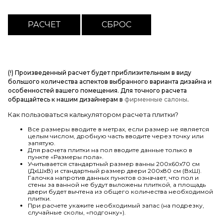
(!) Произведенный расчет будет приблизительным в виду
большого количества аспектов выбранного варианта дизайна и
особенностей вашего помещения. Для точного расчета
обращайтесь к нашим дизайнерам в
фирменные салоны
.
Как пользоваться калькулятором расчета плитки?
Все размеры вводите в метрах, если размер не является
целым числом, дробную часть вводите через точку или
запятую.
Для расчета плитки на пол вводите данные только в
пункте «Размеры пола».
Учитывается стандартный размер ванны 200х60х70 см
(ДхШхВ) и стандартный размер двери 200х80 см (ВхШ).
Галочка напротив данных пунктов означает, что пол и
стены за ванной не будут выложены плиткой, а площадь
двери будет вычтена из общего количества необходимой
плитки.
При расчете укажите необходимый запас (на подрезку,
случайные сколы, «подгонку»).