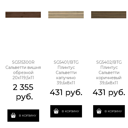
SG515300R
SG5401/BTG
SG5402/BTG
Сальветти вишня
Плинтус
Плинтус
обрезной
Сальветти
Сальветти
20х119,5х11
капучино
коричневый
39,6х8х11
39,6х8х11
2 355
431
 руб.
431
 руб.
 руб.
В КОРЗИНУ
В КОРЗИНУ
В КОРЗИНУ