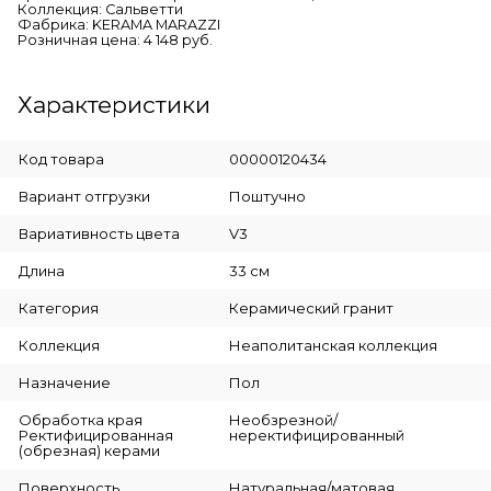
Коллекция: Сальветти
Фабрика: KERAMA MARAZZI
Розничная цена: 4 148 руб.
Характеристики
Код товара
00000120434
Вариант отгрузки
Поштучно
Вариативность цвета
V3
Длина
33 см
Категория
Керамический гранит
Коллекция
Неаполитанская коллекция
Назначение
Пол
Обработка края
Необзрезной/
Ректифицированная
неректифицированный
(обрезная) керами
Поверхность
Натуральная/матовая