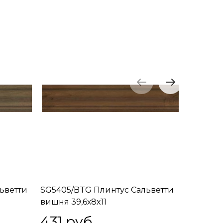
ьветти
SG5405/BTG Плинтус Сальветти
SG50650
вишня 39,6х8х11
Сальвет
угловая 
431
 руб.
4 617