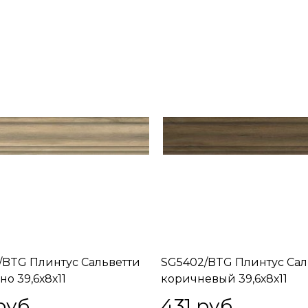
/BTG Плинтус Сальветти
SG5402/BTG Плинтус Сал
но 39,6х8х11
коричневый 39,6х8х11
руб.
431
 руб.