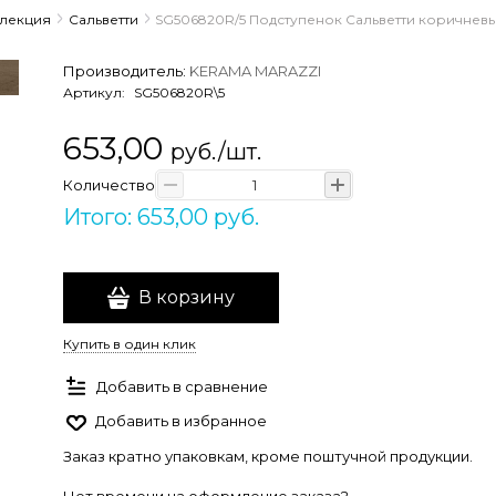
ллекция
Сальветти
SG506820R/5 Подступенок Сальветти коричневый 
Производитель:
KERAMA MARAZZI
Артикул:
SG506820R\5
653,00
руб./шт.
Количество
Итого: 653,00 руб.
В корзину
Купить в один клик
Добавить в сравнение
Добавить в избранное
Заказ кратно упаковкам, кроме поштучной продукции.