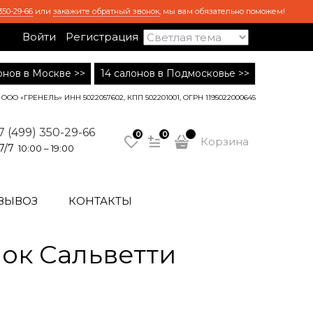
350-29-66
или
закажите обратный звонок
, мы вам обязательно поможем!
Войти
Регистрация
лонов в Москве >>
14 салонов в Подмосковье >>
ООО «ГРЕНЕЛЬ» ИНН 5022057602, КПП 502201001, ОГРН 1195022000645
7 (499) 350-29-66
0
0
Корзина
7/7
10:00 – 19:00
ВЫВОЗ
КОНТАКТЫ
ок Сальветти