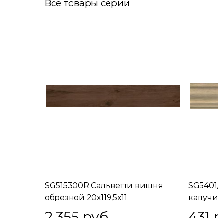
Все товары серии
SG515300R Сальветти вишня
SG5401
обрезной 20х119,5х11
капучи
2 355
 руб.
431
 