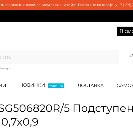
ть сложности с оформлением заказа на сайте. Позвоните по телефону
+7 (499) 
11 са
+
Темари
НОВИНКИ
ИИ
ДОСТАВКА
САМО
Новинка
G506820R/5 Подступен
0,7x0,9