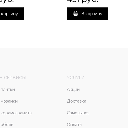
 корзину
В корзину
Н-СЕРВИСЫ
УСЛУГИ
плитки
Акции
 мозаики
Доставка
керамогранита
Самовывоз
 обоев
Оплата