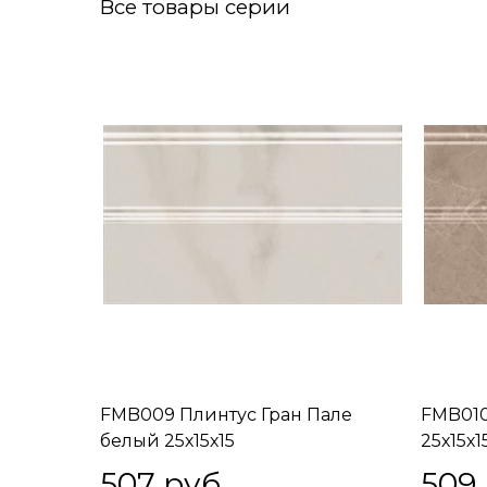
Все товары серии
FMB009 Плинтус Гран Пале
FMB010
белый 25х15х15
25х15х1
507
 руб.
509