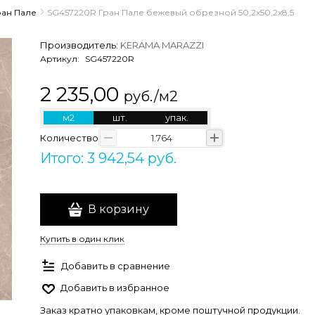
ран Пале
SG457220R Гран Пале бежевый обрезной 50,2x50,2x8,5
Производитель:
KERAMA MARAZZI
Артикул:
SG457220R
2 235,00
руб./м2
м2
шт.
упак.
Количество
Итого: 3 942,54 руб.
В корзину
Купить в один клик
Добавить в сравнение
Добавить в избранное
Заказ кратно упаковкам, кроме поштучной продукции.