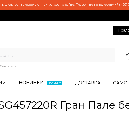
ть сложности с оформлением заказа на сайте. Позвоните по телефону
+7 (499) 
11 са
+
Смеситель
НОВИНКИ
ИИ
ДОСТАВКА
САМО
Новинка
G457220R Гран Пале б