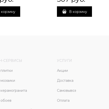
 корзину
В корзину
Н-СЕРВИСЫ
УСЛУГИ
плитки
Акции
 мозаики
Доставка
керамогранита
Самовывоз
 обоев
Оплата