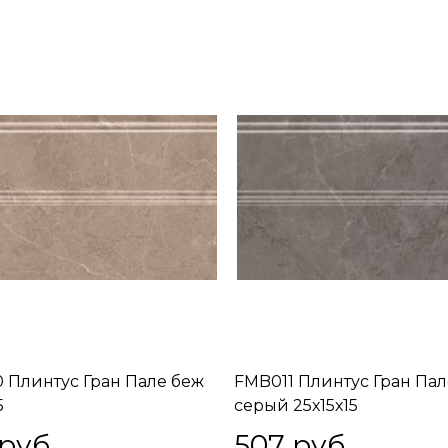
 Плинтус Гран Пале беж
FMB011 Плинтус Гран Пал
5
серый 25х15х15
 руб.
507
 руб.