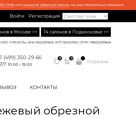
350-29-66
или
закажите обратный звонок
, мы вам обязательно поможем!
Войти
Регистрация
лонов в Москве >>
14 салонов в Подмосковье >>
ООО «ГРЕНЕЛЬ» ИНН 5022057602, КПП 502201001, ОГРН 1195022000645
7 (499) 350-29-66
0
0
Корзина
7/7
10:00 – 19:00
ВЫВОЗ
КОНТАКТЫ
ежевый обрезной