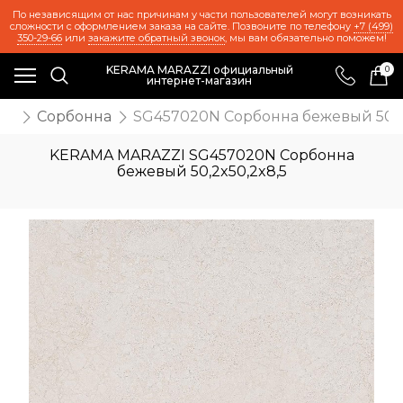
По независящим от нас причинам у части пользователей могут возникать
сложности с оформлением заказа на сайте. Позвоните по телефону
+7 (499)
350-29-66
или
закажите обратный звонок
, мы вам обязательно поможем!
KERAMA MARAZZI официальный
0
интернет-магазин
же
Сорбонна
SG457020N Сорбонна бежевый 50,2
KERAMA MARAZZI SG457020N Сорбонна
бежевый 50,2x50,2x8,5