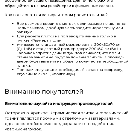
особенностей вашего помещения. Для точного расчета
обращайтесь к нашим дизайнерам в
фирменные салоны
.
Как пользоваться калькулятором расчета плитки?
Все размеры вводите в метрах, если размер не является
целым числом, дробную часть вводите через точку или
запятую.
Для расчета плитки на пол вводите данные только в
пункте «Размеры пола».
Учитывается стандартный размер ванны 200х60х70 см
(ДхШхВ) и стандартный размер двери 200х80 см (ВхШ).
Галочка напротив данных пунктов означает, что пол и
стены за ванной не будут выложены плиткой, а площадь
двери будет вычтена из общего количества необходимой
плитки.
При расчете укажите необходимый запас (на подрезку,
случайные сколы, «подгонку»).
Вниманию покупателей
Внимательно изучайте инструкции производителей.
Осторожно. Хрупкое. Керамическая плитка и керамический
гранит являются прочными отделочными материалами,
однако их необходимо предохранять от воздействия
ударных нагрузок.