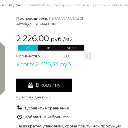
ия
Агуста
SG244600N Агуста серый светлый натуральный 24х24 24
Производитель:
KERAMA MARAZZI
Артикул:
SG244600N
2 226,00
руб./м2
м2
шт.
упак.
Количество
Итого: 2 426,34 руб.
В корзину
Купить в один клик
Добавить в сравнение
Добавить в избранное
Заказ кратно упаковкам, кроме поштучной продукции.