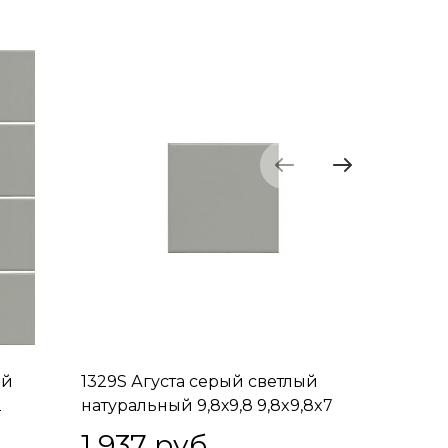
ый
1329S Агуста серый светлый
1330 Аг
2
натуральный 9,8х9,8 9,8x9,8x7
9,8х9,8 
1 937
 руб.
2 05