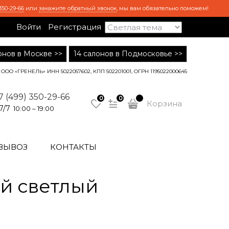
350-29-66
или
закажите обратный звонок
, мы вам обязательно поможем!
Войти
Регистрация
лонов в Москве >>
14 салонов в Подмосковье >>
ООО «ГРЕНЕЛЬ» ИНН 5022057602, КПП 502201001, ОГРН 1195022000645
7 (499) 350-29-66
0
0
Корзина
7/7
10:00 – 19:00
ВЫВОЗ
КОНТАКТЫ
й светлый