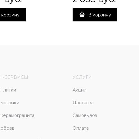
 корзину
В корзину
Н-СЕРВИСЫ
УСЛУГИ
плитки
Акции
 мозаики
Доставка
керамогранита
Самовывоз
 обоев
Оплата