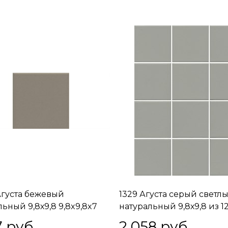
Агуста бежевый
1329 Агуста серый светл
ьный 9,8х9,8 9,8x9,8x7
натуральный 9,8х9,8 из 1
частей 9,8x9,8x7
7
 руб.
2 058
 руб.