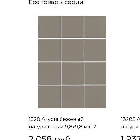
Все товары серии
1328 Агуста бежевый
1328S 
натуральный 9,8х9,8 из 12
натурал
частей 9,8x9,8x7
2 058
 руб.
1 93