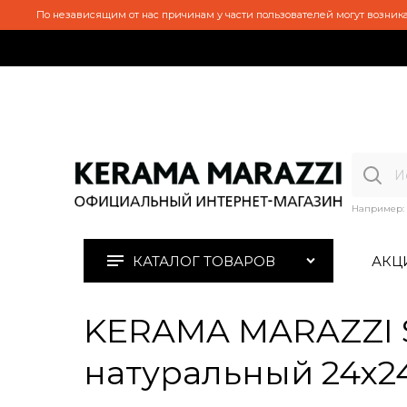
По независящим от нас причинам у части пользователей могут возника
Например:
КАТАЛОГ ТОВАРОВ
АКЦ
KERAMA MARAZZI S
натуральный 24х24