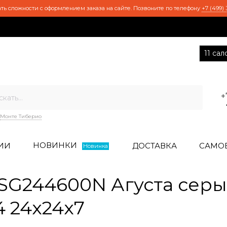
ть сложности с оформлением заказа на сайте. Позвоните по телефону
+7 (499) 
11 са
+
Монте Тиберио
НОВИНКИ
ИИ
ДОСТАВКА
САМО
Новинка
G244600N Агуста серы
 24x24x7