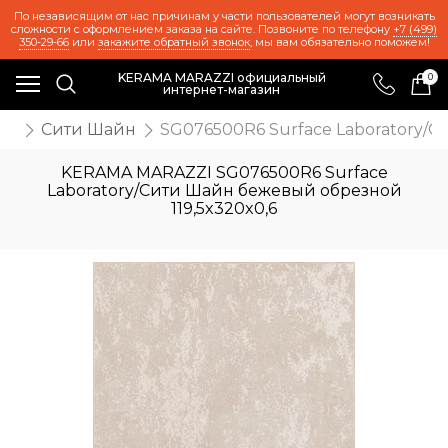
По независящим от нас причинам у части пользователей могут возникать
сложности с оформлением заказа на сайте. Позвоните по телефону
+7 (499)
350-29-66
или
закажите обратный звонок
, мы вам обязательно поможем!
KERAMA MARAZZI официальный
0
интернет-магазин
ab
Сити Шайн
SG076500R6 Surface Laboratory/С
KERAMA MARAZZI SG076500R6 Surface
Laboratory/Сити Шайн бежевый обрезной
119,5x320x0,6