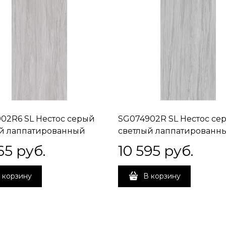
02R6 SL Нестос серый
SG074902R SL Нестос се
й лаппатированный
светлый лаппатированн
ой 119,5x320x0,6
обрезной 119,5x320x1,1
65
 руб.
10 595
 руб.
 корзину
В корзину