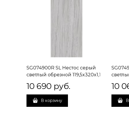
SG074900R SL Нестос серый
SG0749
светлый обрезной 119,5x320x1,1
светлы
обрезн
10 690
 руб.
10 0
В корзину
В