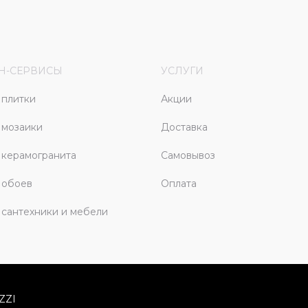
Н-СЕРВИСЫ
УСЛУГИ
плитки
Акции
 мозаики
Доставка
керамогранита
Самовывоз
 обоев
Оплата
сантехники и мебели
ZZI