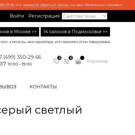
350-29-66
или
закажите обратный звонок
, мы вам обязательно поможем!
Войти
Регистрация
лонов в Москве >>
14 салонов в Подмосковье >>
ООО «ГРЕНЕЛЬ» ИНН 5022057602, КПП 502201001, ОГРН 1195022000645
7 (499) 350-29-66
0
0
Корзина
7/7
10:00 – 19:00
ВЫВОЗ
КОНТАКТЫ
серый светлый