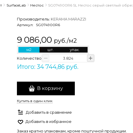
т
SurfaceLab
Нестос
SG074900R6 SL Нестос серый светлый обрезн
Производитель:
KERAMA MARAZZI
Артикул:
SG074900R6
9 086,00
руб./м2
м2
шт.
упак.
Количество
Итого: 34 744,86 руб.
В корзину
Купить в один клик
Добавить в сравнение
Добавить в избранное
Заказ кратно упаковкам, кроме поштучной продукции.