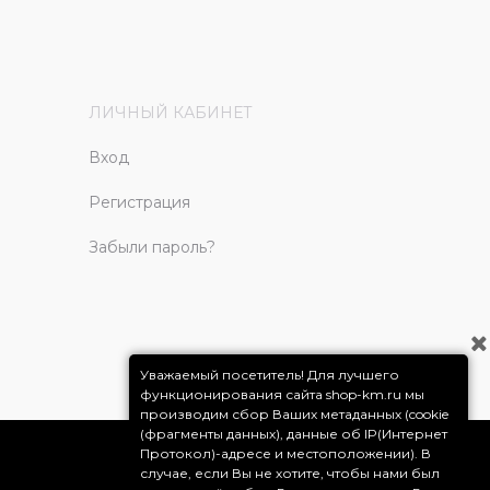
ЛИЧНЫЙ КАБИНЕТ
Вход
Регистрация
Забыли пароль?
Уважаемый посетитель! Для лучшего
функционирования сайта shop-km.ru мы
производим сбор Ваших метаданных (cookie
(фрагменты данных), данные об IP(Интернет
Протокол)-адресе и местоположении). В
случае, если Вы не хотите, чтобы нами был