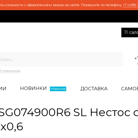
ть сложности с оформлением заказа на сайте. Позвоните по телефону
+7 (499) 
11 са
+
Столешница
НОВИНКИ
ИИ
ДОСТАВКА
САМО
Новинка
G074900R6 SL Нестос 
x0,6