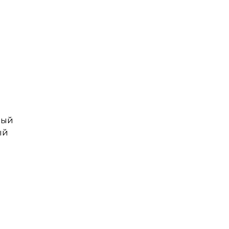
рый
ый