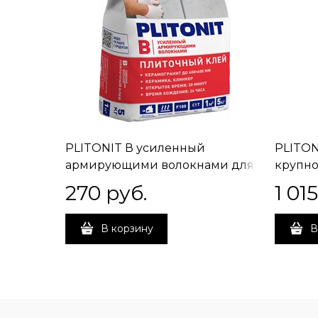
PLITONIT В усиленный
PLITON
армирующими волокнами для
крупн
керамогранитной и керамич
керамо
270
 руб.
1 015
плитки, класс С1Т, 5 кг
камня, 
В корзину
В