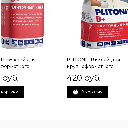
IT В+ клей для
PLITONIT В+ клей для
оформатного
крупноформатного
гранита и натурального
керамогранита и натура
 руб.
420
 руб.
25 кг
камня, 5 кг
 корзину
В корзину