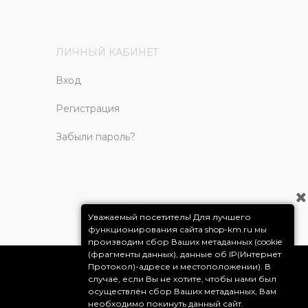
ЛИЧНЫЙ КАБИНЕТ
Вход
Регистрация
Забыли пароль?
Уважаемый посетитель! Для лучшего
функционирования сайта shop-km.ru мы
производим сбор Ваших метаданных (cookie
(фрагменты данных), данные об IP(Интернет
Протокол)-адресе и местоположении). В
случае, если Вы не хотите, чтобы нами был
осуществлён сбор Ваших метаданных, Вам
необходимо покинуть данный сайт.