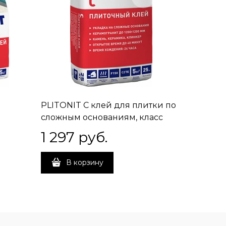
PLITONIT С клей для плитки по
PLITONI
сложным основаниям, класс
сложным
льного
С2ТЕ, 25 кг
С2ТЕ, 5 к
1 297
 руб.
484
 
В корзину
В 