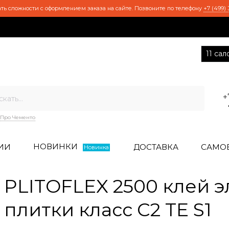
ть сложности с оформлением заказа на сайте. Позвоните по телефону
+7 (499) 
11 са
+
Про Чементо
НОВИНКИ
ИИ
ДОСТАВКА
САМО
Новинка
 PLITOFLEX 2500 клей 
литки класс C2 TE S1