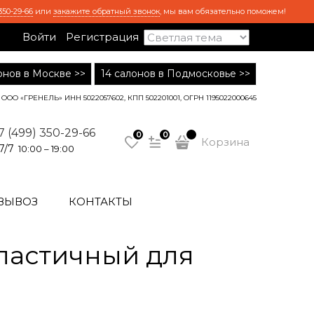
350-29-66
или
закажите обратный звонок
, мы вам обязательно поможем!
Войти
Регистрация
лонов в Москве >>
14 салонов в Подмосковье >>
ООО «ГРЕНЕЛЬ» ИНН 5022057602, КПП 502201001, ОГРН 1195022000645
7 (499) 350-29-66
0
0
Корзина
7/7
10:00 – 19:00
ВЫВОЗ
КОНТАКТЫ
эластичный для