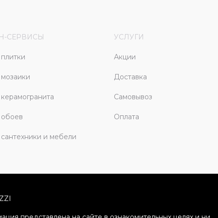
Н-СЕРВИСЫ
УСЛУГИ
плитки
Акции
 мозаики
Доставка
керамогранита
Самовывоз
 обоев
Оплата
сантехники и мебели
ZZI
ация представлена на сайте в ознакомительных целях и ни