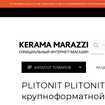
По независящим от нас причинам у части пользователей могут возника
Например:
КАТАЛОГ ТОВАРОВ
АКЦ
PLITONIT PLITONIT
крупноформатной п