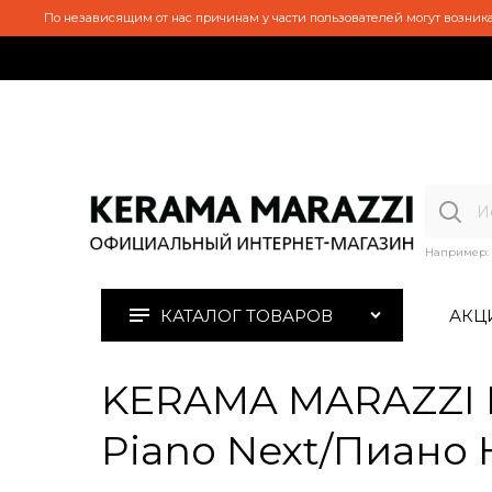
По независящим от нас причинам у части пользователей могут возника
Например:
КАТАЛОГ ТОВАРОВ
АКЦ
KERAMA MARAZZI P
Piano Next/Пиано 