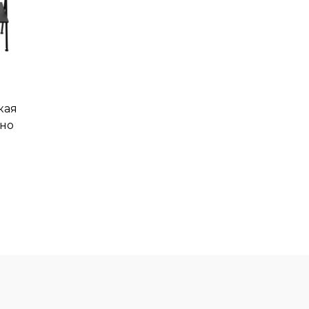
кая
ано
ная