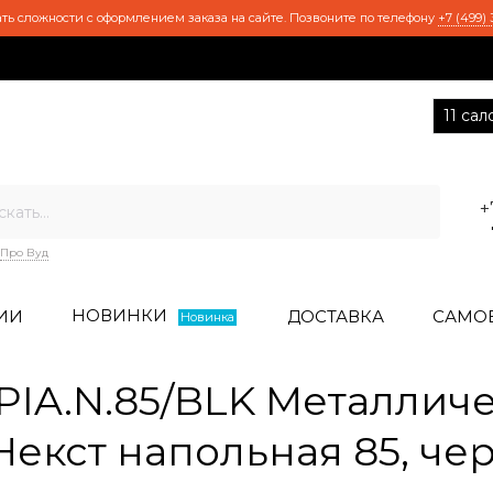
ть сложности с оформлением заказа на сайте. Позвоните по телефону
+7 (499) 
11 са
+
Про Вуд
НОВИНКИ
ИИ
ДОСТАВКА
САМО
Новинка
IA.N.85/BLK Металличе
Некст напольная 85, че