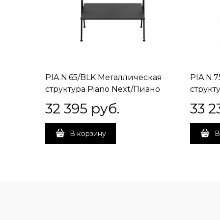
PIA.N.65/BLK Металлическая
PIA.N.
структура Piano Next/Пиано
структ
Некст напольная 65, черная
Некст 
32 395
 руб.
33 2
матовая
матова
В корзину
В