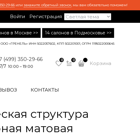
350-29-66
или
закажите обратный звонок
, мы вам обязательно поможем!
Войти
Регистрация
лонов в Москве >>
14 салонов в Подмосковье >>
ООО «ГРЕНЕЛЬ» ИНН 5022057602, КПП 502201001, ОГРН 1195022000645
7 (499) 350-29-66
0
0
Корзина
7/7
10:00 – 19:00
ВЫВОЗ
КОНТАКТЫ
ская структура
рная матовая