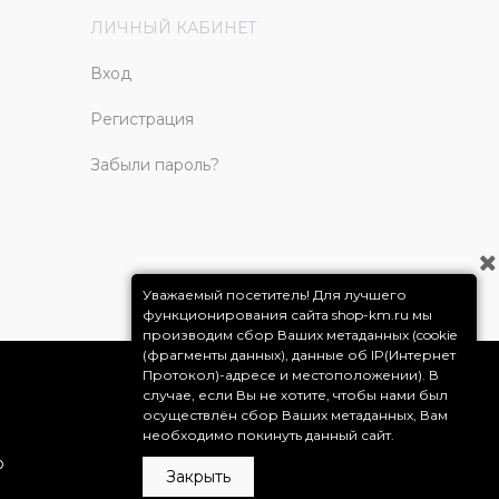
ЛИЧНЫЙ КАБИНЕТ
Вход
Регистрация
Забыли пароль?
Уважаемый посетитель! Для лучшего
функционирования сайта shop-km.ru мы
производим сбор Ваших метаданных (cookie
(фрагменты данных), данные об IP(Интернет
Протокол)-адресе и местоположении). В
случае, если Вы не хотите, чтобы нами был
осуществлён сбор Ваших метаданных, Вам
необходимо покинуть данный сайт.
о
Закрыть