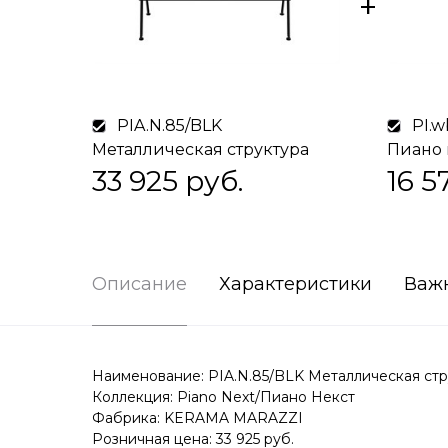
PIA.N.85/BLK
PI.w
Металлическая структура
Пиано 
Piano Next/Пиано Некст
33 925
 руб.
мебель
16 5
напольная 85, черная
глянце
матовая
Описание
Характеристики
Важ
Наименование: PIA.N.85/BLK Металлическая стру
Коллекция: Piano Next/Пиано Некст
Фабрика: KERAMA MARAZZI
Розничная цена: 33 925 руб.