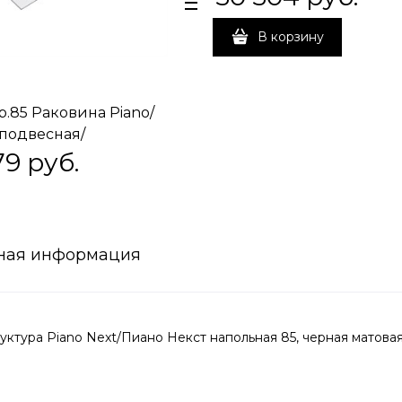
В корзину
b.85 Раковина Piano/
подвесная/
ная 85, белая
79
 руб.
вая
ная информация
ктура Piano Next/Пиано Некст напольная 85, черная матова