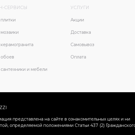
Н-СЕРВИСЫ
УСЛУГИ
плитки
Акции
 мозаики
Доставка
керамогранита
Самовывоз
 обоев
Оплата
сантехники и мебели
ZZI
ация представлена на сайте в ознакомительных целях и ни
ртой, определяемой положениями Статьи 437 (2) Гражданског