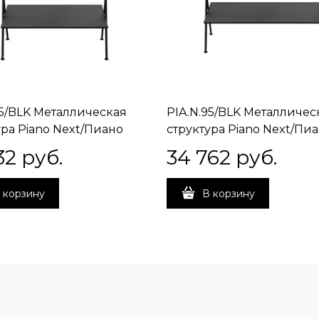
75/BLK Металлическая
PIA.N.95/BLK Металличес
ура Piano Next/Пиано
структура Piano Next/Пи
напольная 75, черная
Некст напольная 95, чер
32
 руб.
34 762
 руб.
я
матовая
 корзину
В корзину