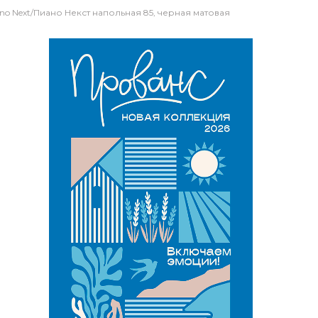
ano Next/Пиано Некст напольная 85, черная матовая