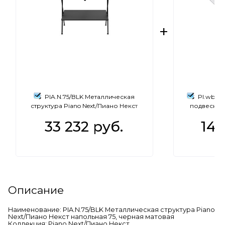
PIA.N.75/BLK Металлическая
PI.wb.7
структура Piano Next/Пиано Некст
подвесная
напольная 75, черная матовая
33 232
 руб.
14 
Описание
Наименование: PIA.N.75/BLK Металлическая структура Piano
Next/Пиано Некст напольная 75, черная матовая
Коллекция: Piano Next/Пиано Некст