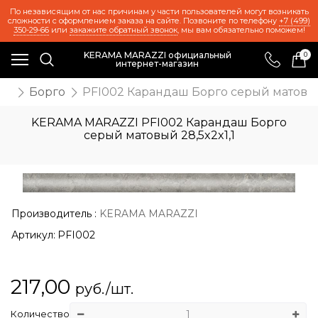
По независящим от нас причинам у части пользователей могут возникать
сложности с оформлением заказа на сайте. Позвоните по телефону
+7 (499)
350-29-66
или
закажите обратный звонок
, мы вам обязательно поможем!
KERAMA MARAZZI официальный
0
интернет-магазин
ия
Борго
PFI002 Карандаш Борго серый матовый 
KERAMA MARAZZI PFI002 Карандаш Борго
серый матовый 28,5x2x1,1
Производитель
:
KERAMA MARAZZI
Артикул:
PFI002
217,00
руб./шт.
Количество