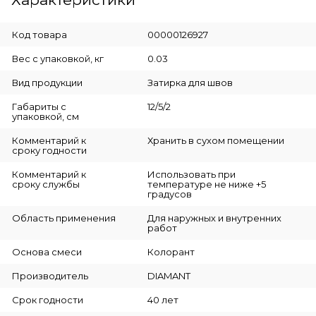
Код товара
00000126927
Вес с упаковкой, кг
0.03
Вид продукции
Затирка для швов
Габариты с
12/5/2
упаковкой, см
Комментарий к
Хранить в сухом помещении
сроку годности
Комментарий к
Использовать при
сроку службы
температуре не ниже +5
градусов
Область применения
Для наружных и внутренних
работ
Основа смеси
Колорант
Производитель
DIAMANT
Срок годности
40 лет