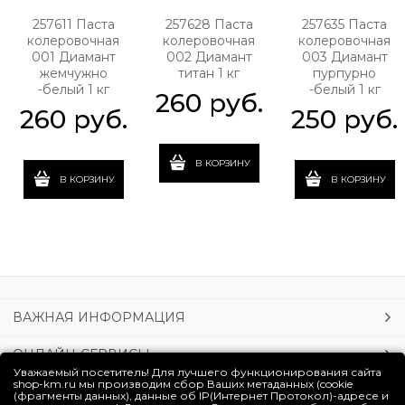
257611 Паста
257628 Паста
257635 Паста
колеровочная
колеровочная
колеровочная
001 Диамант
002 Диамант
003 Диамант
жемчужно
титан 1 кг
пурпурно
-белый 1 кг
-белый 1 кг
260
 руб.
260
 руб.
250
 руб.
В КОРЗИНУ
В КОРЗИНУ
В КОРЗИНУ
ВАЖНАЯ ИНФОРМАЦИЯ
ОНЛАЙН-СЕРВИСЫ
Уважаемый посетитель! Для лучшего функционирования сайта
shop-km.ru мы производим сбор Ваших метаданных (cookie
УСЛУГИ
(фрагменты данных), данные об IP(Интернет Протокол)-адресе и