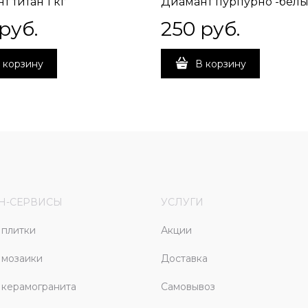
т титан 1 кг
Диамант пурпурно -белый
 руб.
250
 руб.
 корзину
В корзину
Н-СЕРВИСЫ
УСЛУГИ
плитки
Акции
 мозаики
Доставка
керамогранита
Самовывоз