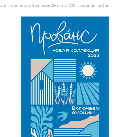
для полимерной затирки Диамант 023 глициния на 2 кг