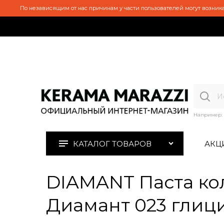
По независящим от нас причинам у части пользователей могут возника
Например:
КАТАЛОГ ТОВАРОВ
АКЦ
DIAMANT Паста ко
Диамант 023 глици