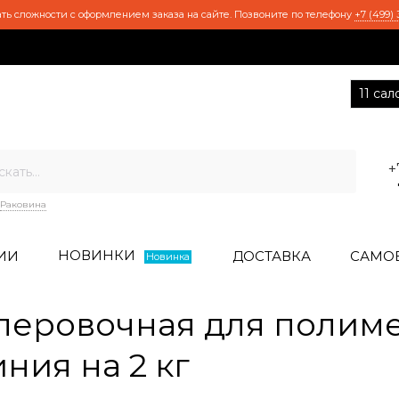
ть сложности с оформлением заказа на сайте. Позвоните по телефону
+7 (499) 
11 са
+
Раковина
НОВИНКИ
ИИ
ДОСТАВКА
САМО
Новинка
леровочная для полим
ния на 2 кг