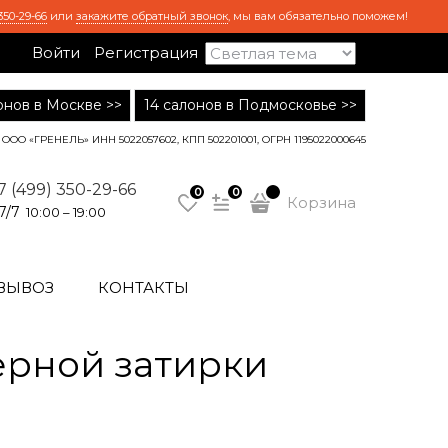
350-29-66
или
закажите обратный звонок
, мы вам обязательно поможем!
Войти
Регистрация
лонов в Москве >>
14 салонов в Подмосковье >>
ООО «ГРЕНЕЛЬ» ИНН 5022057602, КПП 502201001, ОГРН 1195022000645
7 (499) 350-29-66
0
0
Корзина
7/7
10:00 – 19:00
ВЫВОЗ
КОНТАКТЫ
ерной затирки