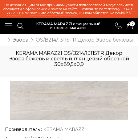
По независящим от нас причинам у части пользователей могут возникать
сложности с оформлением заказа на сайте. Позвоните по телефону
+7 (499)
350-29-66
или
закажите обратный звонок
, мы вам обязательно поможем!
KERAMA MARAZZI официальный
0
интернет-магазин
ия
Эвора
OS/B214/13115TR Декор Эвора бежевый
KERAMA MARAZZI OS/B214/13115TR Декор
Эвора бежевый светлый глянцевый обрезной
30x89,5x0,9
Производитель
:
KERAMA MARAZZI