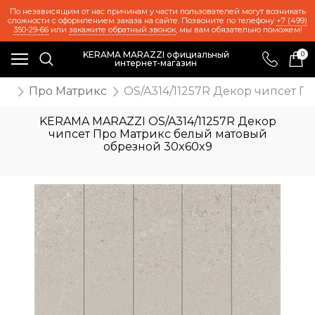
По независящим от нас причинам у части пользователей могут возникать
сложности с оформлением заказа на сайте. Позвоните по телефону
+7 (499)
350-29-66
или
закажите обратный звонок
, мы вам обязательно поможем!
KERAMA MARAZZI официальный
0
интернет-магазин
же
Про Матрикс
OS/A314/11257R Декор чипсет П
KERAMA MARAZZI OS/A314/11257R Декор
чипсет Про Матрикс белый матовый
обрезной 30x60x9