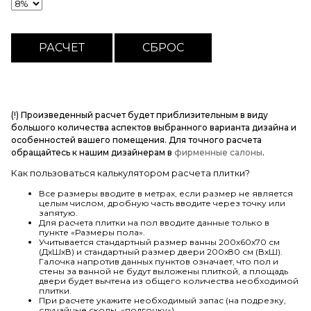
(!) Произведенный расчет будет приблизительным в виду
большого количества аспектов выбранного варианта дизайна и
особенностей вашего помещения. Для точного расчета
обращайтесь к нашим дизайнерам в
фирменные салоны
.
Как пользоваться калькулятором расчета плитки?
Все размеры вводите в метрах, если размер не является
целым числом, дробную часть вводите через точку или
запятую.
Для расчета плитки на пол вводите данные только в
пункте «Размеры пола».
Учитывается стандартный размер ванны 200х60х70 см
(ДхШхВ) и стандартный размер двери 200х80 см (ВхШ).
Галочка напротив данных пунктов означает, что пол и
стены за ванной не будут выложены плиткой, а площадь
двери будет вычтена из общего количества необходимой
плитки.
При расчете укажите необходимый запас (на подрезку,
случайные сколы, «подгонку»).