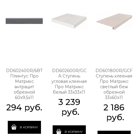
DD602400R/6BT
DD602600R/GC
DD601800R/GCF
Плинтус Про
A Ступень
Ступень клееная
Матрикс
угловая клееная
Про Матрикс
антрацит
Про Матрикс
светлый беж
обрезной
белый 33х33х11
обрезной
60х9,5х11
33х60х11
3 239
294
 руб.
2 186
 руб.
 руб.
В КОРЗИНУ
В КОРЗИНУ